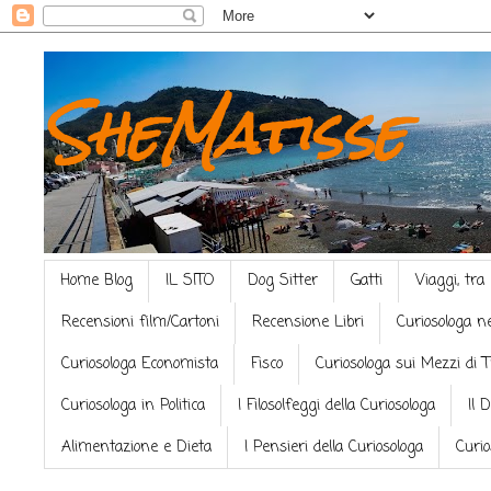
SheMatisse
Home Blog
IL SITO
Dog Sitter
Gatti
Viaggi, tra
Recensioni film/Cartoni
Recensione Libri
Curiosologa n
Curiosologa Economista
Fisco
Curiosologa sui Mezzi di 
Curiosologa in Politica
I Filosolfeggi della Curiosologa
Il 
Alimentazione e Dieta
I Pensieri della Curiosologa
Curio