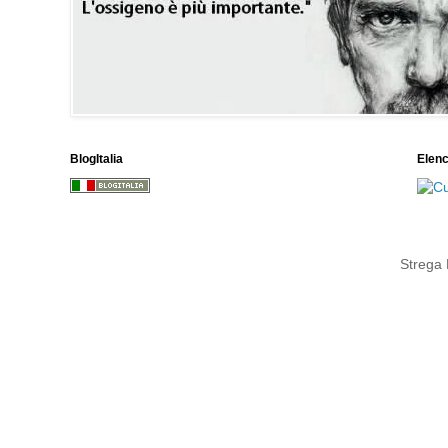
BlogItalia
Elen
Strega