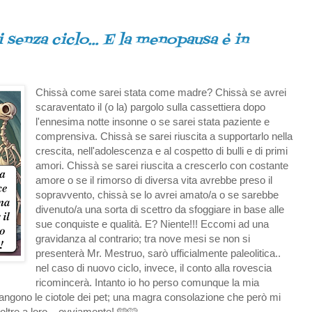
 senza ciclo... E la menopausa è in
Chissà come sarei stata come madre? Chissà se avrei
scaraventato il (o la) pargolo sulla cassettiera dopo
l'ennesima notte insonne o se sarei stata paziente e
comprensiva. Chissà se sarei riuscita a supportarlo nella
crescita, nell'adolescenza e al cospetto di bulli e di primi
amori. Chissà se sarei riuscita a crescerlo con costante
amore o se il rimorso di diversa vita avrebbe preso il
sopravvento, chissà se lo avrei amato/a o se sarebbe
divenuto/a una sorta di scettro da sfoggiare in base alle
sue conquiste e qualità. E? Niente!!! Eccomi ad una
gravidanza al contrario; tra nove mesi se non si
presenterà Mr. Mestruo, sarò ufficialmente paleolitica..
nel caso di nuovo ciclo, invece, il conto alla rovescia
ricomincerà. Intanto io ho perso comunque la mia
rimangono le ciotole dei pet; una magra consolazione che però mi
oltre a loro .. ovviamente! 🩵🩷