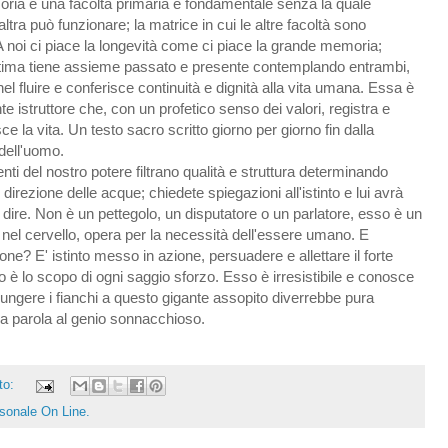
ria è una facoltà primaria e fondamentale senza la quale
ltra può funzionare; la matrice in cui le altre facoltà sono
A noi ci piace la longevità come ci piace la grande memoria;
ltima tiene assieme passato e presente contemplando entrambi,
el fluire e conferisce continuità e dignità alla vita umana. Essa è
te istruttore che, con un profetico senso dei valori, registra e
ce la vita. Un testo sacro scritto giorno per giorno fin dalla
 dell'uomo.
nti del nostro potere filtrano qualità e struttura determinando
 direzione delle acque; chiedete spiegazioni all'istinto e lui avrà
dire. Non è un pettegolo, un disputatore o un parlatore, esso è un
 nel cervello, opera per la necessità dell'essere umano. E
zione? E' istinto messo in azione, persuadere e allettare il forte
o è lo scopo di ogni saggio sforzo. Esso è irresistibile e conosce
o pungere i fianchi a questo gigante assopito diverrebbe pura
la parola al genio sonnacchioso.
to:
rsonale On Line.