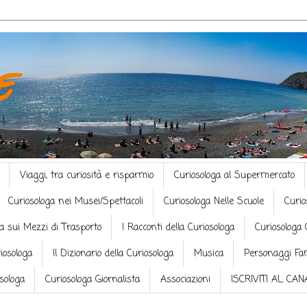
e
Viaggi, tra curiosità e risparmio
Curiosologa al Supermercato
Curiosologa nei Musei/Spettacoli
Curiosologa Nelle Scuole
Curio
a sui Mezzi di Trasporto
I Racconti della Curiosologa
Curiosologa 
riosologa
Il Dizionario della Curiosologa
Musica
Personaggi Fa
osologa
Curiosologa Giornalista
Associazioni
ISCRIVITI AL CA