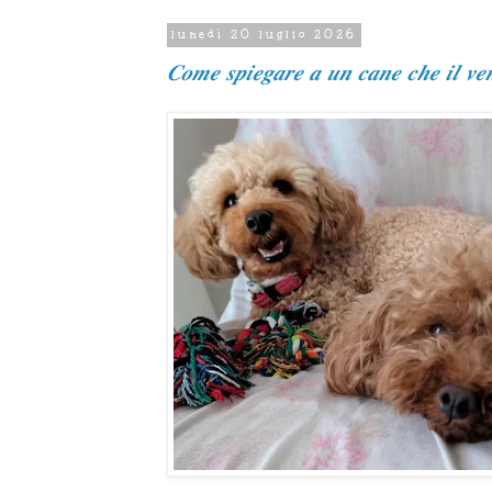
lunedì 20 luglio 2026
𝑪𝒐𝒎𝒆 𝒔𝒑𝒊𝒆𝒈𝒂𝒓𝒆 𝒂 𝒖𝒏 𝒄𝒂𝒏𝒆 𝒄𝒉𝒆 𝒊𝒍 𝒗𝒆𝒏