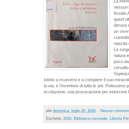
La memo
nessun'a
fissate.
quest'u
dimora n
un viven
custodis
nascita
Le sorge
natura e
poco da 
cervello
l'ispira
istinto a muoversi e a compiere il suo miracol
la via, è l'inventore di tutte le arti. Potessim
eccitazione, una provocazione per estorcere 
alle
domenica, luglio 26, 2026
Nessun commen
Etichette:
2026
,
Biblioteca comunale
,
Libreria Pe