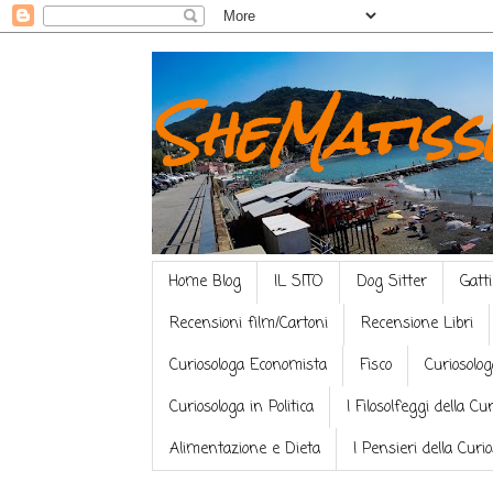
SheMatiss
Home Blog
IL SITO
Dog Sitter
Gatti
Recensioni film/Cartoni
Recensione Libri
Curiosologa Economista
Fisco
Curiosolog
Curiosologa in Politica
I Filosolfeggi della Cu
Alimentazione e Dieta
I Pensieri della Curi