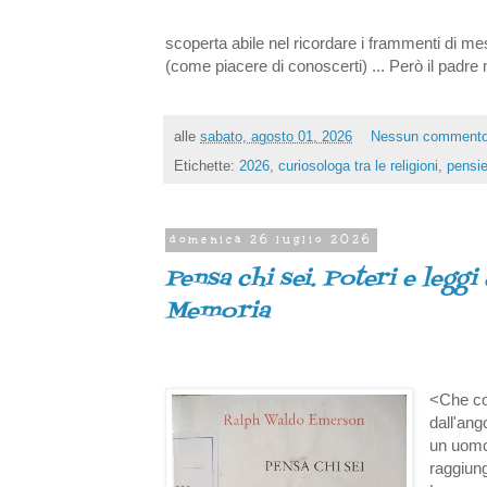
scoperta abile nel ricordare i frammenti di me
(come piacere di conoscerti) ... Però il padre 
alle
sabato, agosto 01, 2026
Nessun comment
Etichette:
2026
,
curiosologa tra le religioni
,
pensie
domenica 26 luglio 2026
Pensa chi sei. Poteri e leggi
Memoria
<Che cos
dall'ang
un uomo
raggiung