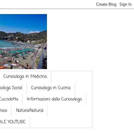
Curiosologa in Medicina
sologa Social
Curiosologa in Cucina
Cucciolotta
Informazioni dalla Curiosologa
mosi
Natura/Natural
NALE YOUTUBE