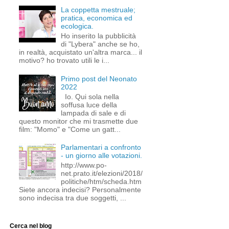
La coppetta mestruale;
pratica, economica ed
ecologica.
Ho inserito la pubblicità
di "Lybera" anche se ho,
in realtà, acquistato un'altra marca... il
motivo? ho trovato utili le i...
Primo post del Neonato
2022
Io. Qui sola nella
soffusa luce della
lampada di sale e di
questo monitor che mi trasmette due
film: "Momo" e "Come un gatt...
Parlamentari a confronto
- un giorno alle votazioni.
http://www.po-
net.prato.it/elezioni/2018/
politiche/htm/scheda.htm
Siete ancora indecisi? Personalmente
sono indecisa tra due soggetti, ...
Cerca nel blog