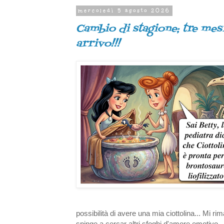
mercoledì 5 agosto 2026
Cambio di stagione; tre mesi
arrivo!!!
possibilità di avere una mia ciottolina... Mi 
spinge a cercar altri sfoghi d'amore emotivo.. 