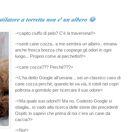
𝒕𝒊𝒍𝒂𝒕𝒐𝒓𝒆 𝒂 𝒕𝒐𝒓𝒓𝒆𝒕𝒕𝒂 𝒏𝒐𝒏 𝒆' 𝒖𝒏 𝒂𝒍𝒃𝒆𝒓𝒐 😂
-<capito ciuffo di pelo? C'è la traversina!!>
-<senti cane cozza.. a me sembra un albero.. emana
anche fresca brezza che cosparge gli odori in ogni
luogo... Proprio come al parchetto!!!>
-<cane cozza??? Perché???>
-<L'ha detto Google all'umana .. sei un classico caso di
cane cozza perché, quando lei va via, ti rotoli nel copri
poltrona a gomitolo per ricercare il suo odore>
-<Ma quale suo odore!!! Ma no. Codesto Google si
sbaglia.. io vado alla ricerca delle storie dei precedenti
Ospiti; lo sapevi che prima di noi c'era un cane da
caccia?>
-<No!>