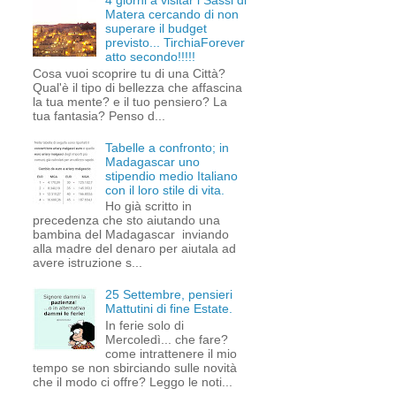
4 giorni a visitar i Sassi di
Matera cercando di non
superare il budget
previsto... TirchiaForever
atto secondo!!!!!
Cosa vuoi scoprire tu di una Città?
Qual'è il tipo di bellezza che affascina
la tua mente? e il tuo pensiero? La
tua fantasia? Penso d...
Tabelle a confronto; in
Madagascar uno
stipendio medio Italiano
con il loro stile di vita.
Ho già scritto in
precedenza che sto aiutando una
bambina del Madagascar inviando
alla madre del denaro per aiutala ad
avere istruzione s...
25 Settembre, pensieri
Mattutini di fine Estate.
In ferie solo di
Mercoledì... che fare?
come intrattenere il mio
tempo se non sbirciando sulle novità
che il modo ci offre? Leggo le noti...