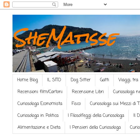
SheMatisse
Home Blog
IL SITO
Dog Sitter
Gatti
Viaggi, tra
Recensioni film/Cartoni
Recensione Libri
Curiosologa n
Curiosologa Economista
Fisco
Curiosologa sui Mezzi di 
Curiosologa in Politica
I Filosolfeggi della Curiosologa
Il 
Alimentazione e Dieta
I Pensieri della Curiosologa
Curio