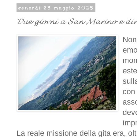
venerdì 23 maggio 2025
𝓓𝓾𝓮 𝓰𝓲𝓸𝓻𝓷𝓲 𝓪 𝓢𝓪𝓷 𝓜𝓪𝓻𝓲𝓷𝓸 𝓮 𝓭𝓲𝓷
Non 
emoz
mome
est
sul
con
asso
devo
imp
La reale missione della gita era, olt