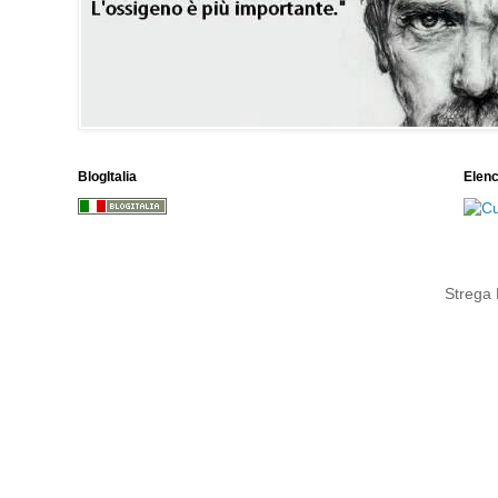
BlogItalia
Elen
Strega