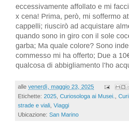
eccessivamente affollato e mi facci
x cena! Prima, però, mi soffermo at
cappelli; riuscirò ad acquistare al
quando sono in giro con il sole co
garba; Ma quale colore? Sono indec
commesso mi ha offerto; Due a 10€ .
qualcosa di abbigliamento l'ho acqu
alle
venerdì, maggio 23, 2025
Etichette:
2025
,
Curiosologa ai Musei.
,
Cur
strade e viali
,
Viaggi
Ubicazione:
San Marino