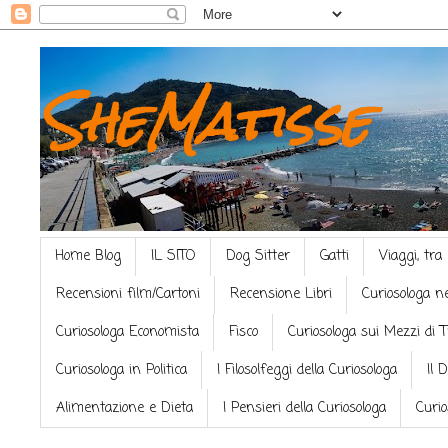
SheMatisse
Home Blog
IL SITO
Dog Sitter
Gatti
Viaggi, tra
Recensioni film/Cartoni
Recensione Libri
Curiosologa n
Curiosologa Economista
Fisco
Curiosologa sui Mezzi di 
Curiosologa in Politica
I Filosolfeggi della Curiosologa
Il 
Alimentazione e Dieta
I Pensieri della Curiosologa
Curio