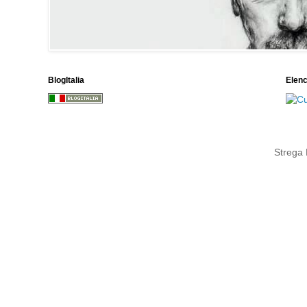
BlogItalia
Elen
Strega