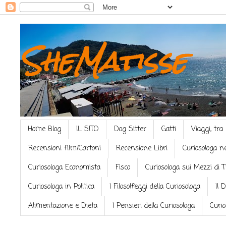
SheMatisse
Home Blog
IL SITO
Dog Sitter
Gatti
Viaggi, tra
Recensioni film/Cartoni
Recensione Libri
Curiosologa n
Curiosologa Economista
Fisco
Curiosologa sui Mezzi di 
Curiosologa in Politica
I Filosolfeggi della Curiosologa
Il 
Alimentazione e Dieta
I Pensieri della Curiosologa
Curio