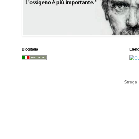
BlogItalia
Elen
Strega