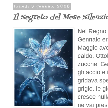
lunedì 5 gennaio 2026
Il Segreto del Mese Silenzi
Nel Regno d
Gennaio era
Maggio avev
caldo, Otto
zucche. Gen
ghiaccio e i
gridava spe
grigio, le 
cresce nul
ne vai prest