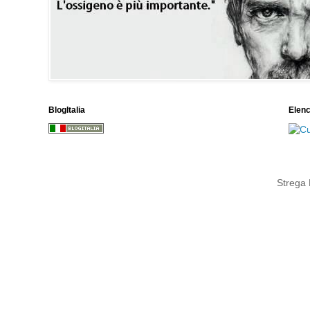
BlogItalia
Elen
Strega