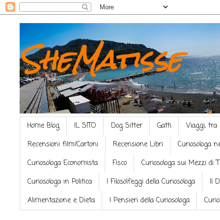
SheMatisse
Home Blog
IL SITO
Dog Sitter
Gatti
Viaggi, tra
Recensioni film/Cartoni
Recensione Libri
Curiosologa n
Curiosologa Economista
Fisco
Curiosologa sui Mezzi di 
Curiosologa in Politica
I Filosolfeggi della Curiosologa
Il 
Alimentazione e Dieta
I Pensieri della Curiosologa
Curio