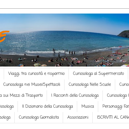
e
Viaggi, tra curiosità e risparmio
Curiosologa al Supermercato
Curiosologa nei Musei/Spettacoli
Curiosologa Nelle Scuole
Curio
a sui Mezzi di Trasporto
I Racconti della Curiosologa
Curiosologa 
riosologa
Il Dizionario della Curiosologa
Musica
Personaggi Fa
osologa
Curiosologa Giornalista
Associazioni
ISCRIVITI AL CA