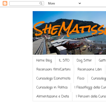
SheMatiss
Home Blog
IL SITO
Dog Sitter
Gatti
Recensioni film/Cartoni
Recensione Libri
Curiosologa Economista
Fisco
Curiosolog
Curiosologa in Politica
I Filosolfeggi della Cu
Alimentazione e Dieta
I Pensieri della Curi