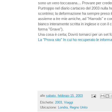
sono un vero toccasana… Provare per creder
Purtroppo nel diario cartaceo del 2003 nulla ho
scontrino; la deformazione ha sempre preso il 
assieme a tre mie amiche, ad "Harrods" e cons
bianco interamente scritta in inglese e con il 
forma "Grave").
Una cosa è certa; Dovrò tornarci per un set foto
La "Prova sito" In cui ho recuperato le informa
alle
sabato, febbraio 15, 2003
Etichette:
2003
,
Viaggi
Ubicazione:
Londra, Regno Unito