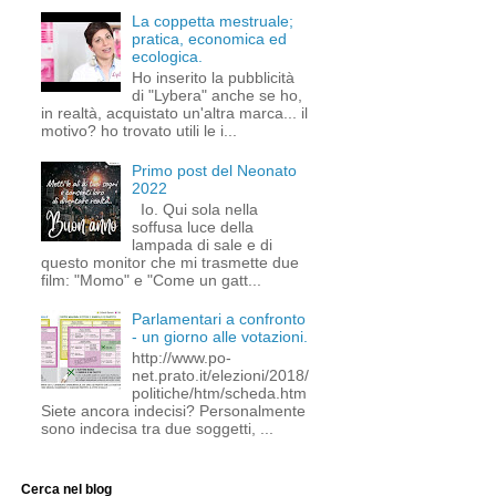
La coppetta mestruale;
pratica, economica ed
ecologica.
Ho inserito la pubblicità
di "Lybera" anche se ho,
in realtà, acquistato un'altra marca... il
motivo? ho trovato utili le i...
Primo post del Neonato
2022
Io. Qui sola nella
soffusa luce della
lampada di sale e di
questo monitor che mi trasmette due
film: "Momo" e "Come un gatt...
Parlamentari a confronto
- un giorno alle votazioni.
http://www.po-
net.prato.it/elezioni/2018/
politiche/htm/scheda.htm
Siete ancora indecisi? Personalmente
sono indecisa tra due soggetti, ...
Cerca nel blog