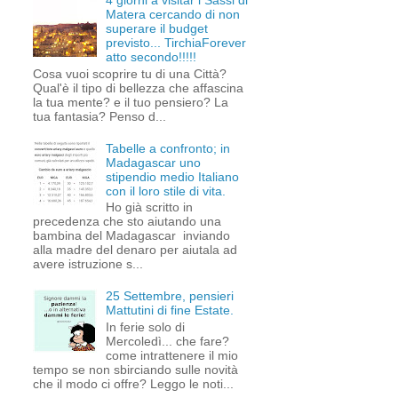
4 giorni a visitar i Sassi di
Matera cercando di non
superare il budget
previsto... TirchiaForever
atto secondo!!!!!
Cosa vuoi scoprire tu di una Città?
Qual'è il tipo di bellezza che affascina
la tua mente? e il tuo pensiero? La
tua fantasia? Penso d...
Tabelle a confronto; in
Madagascar uno
stipendio medio Italiano
con il loro stile di vita.
Ho già scritto in
precedenza che sto aiutando una
bambina del Madagascar inviando
alla madre del denaro per aiutala ad
avere istruzione s...
25 Settembre, pensieri
Mattutini di fine Estate.
In ferie solo di
Mercoledì... che fare?
come intrattenere il mio
tempo se non sbirciando sulle novità
che il modo ci offre? Leggo le noti...