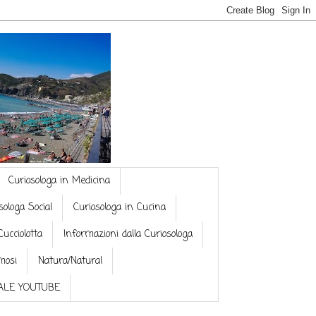
Curiosologa in Medicina
sologa Social
Curiosologa in Cucina
Cucciolotta
Informazioni dalla Curiosologa
mosi
Natura/Natural
NALE YOUTUBE