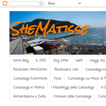
SheMatisse
Home Blog
IL SITO
Dog Sitter
Gatti
Viaggi, tra
Recensioni film/Cartoni
Recensione Libri
Curiosologa n
Curiosologa Economista
Fisco
Curiosologa sui Mezzi di 
Curiosologa in Politica
I Filosolfeggi della Curiosologa
Il 
Alimentazione e Dieta
I Pensieri della Curiosologa
Curio