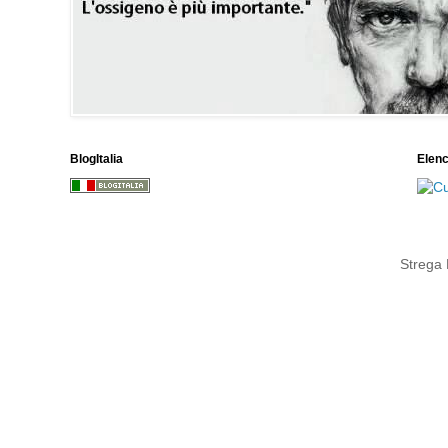
BlogItalia
Elen
Strega