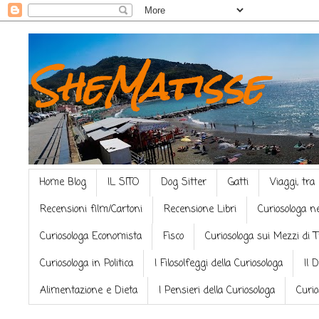
SheMatisse
Home Blog
IL SITO
Dog Sitter
Gatti
Viaggi, tra
Recensioni film/Cartoni
Recensione Libri
Curiosologa n
Curiosologa Economista
Fisco
Curiosologa sui Mezzi di 
Curiosologa in Politica
I Filosolfeggi della Curiosologa
Il 
Alimentazione e Dieta
I Pensieri della Curiosologa
Curio