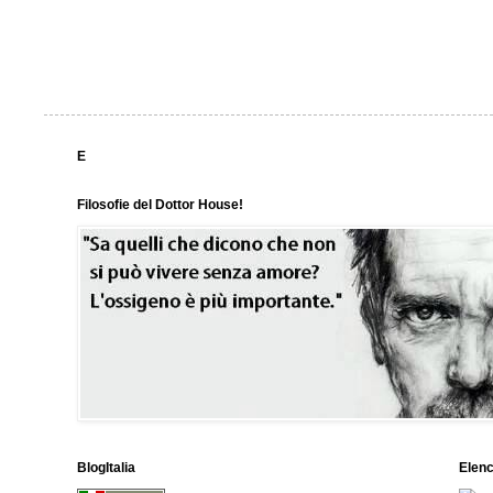
E
Filosofie del Dottor House!
BlogItalia
Elen