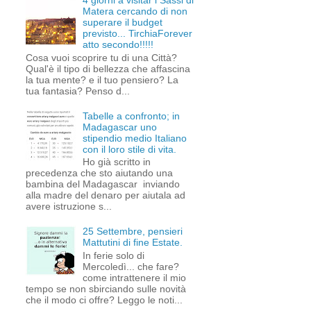
4 giorni a visitar i Sassi di
Matera cercando di non
superare il budget
previsto... TirchiaForever
atto secondo!!!!!
Cosa vuoi scoprire tu di una Città?
Qual'è il tipo di bellezza che affascina
la tua mente? e il tuo pensiero? La
tua fantasia? Penso d...
Tabelle a confronto; in
Madagascar uno
stipendio medio Italiano
con il loro stile di vita.
Ho già scritto in
precedenza che sto aiutando una
bambina del Madagascar inviando
alla madre del denaro per aiutala ad
avere istruzione s...
25 Settembre, pensieri
Mattutini di fine Estate.
In ferie solo di
Mercoledì... che fare?
come intrattenere il mio
tempo se non sbirciando sulle novità
che il modo ci offre? Leggo le noti...