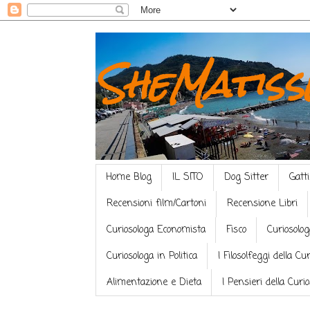
SheMatiss
Home Blog
IL SITO
Dog Sitter
Gatti
Recensioni film/Cartoni
Recensione Libri
Curiosologa Economista
Fisco
Curiosolog
Curiosologa in Politica
I Filosolfeggi della Cu
Alimentazione e Dieta
I Pensieri della Curi