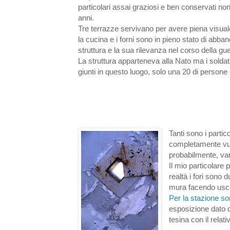
particolari assai graziosi e ben conservati nono
anni.
Tre terrazze servivano per avere piena visuale di 
la cucina e i forni sono in pieno stato di abb
struttura e la sua rilevanza nel corso della gu
La struttura apparteneva alla Nato ma i solda
giunti in questo luogo, solo una 20 di persone
Tanti sono i partic
completamente vuo
probabilmente, var
Il mio particolare 
realtà i fori sono 
mura facendo uscire
Per la stazione son
esposizione dato d
tesina con il relat