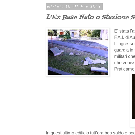
martedì 16 ottobre 2018
L'Ex Base Nato o Stazione S
E' stata l
F.A.I. di A
L'ingresso 
guardia in 
militari c
che venisse
Praticame
In quest'ultimo edificio tutt'ora beb saldo e p