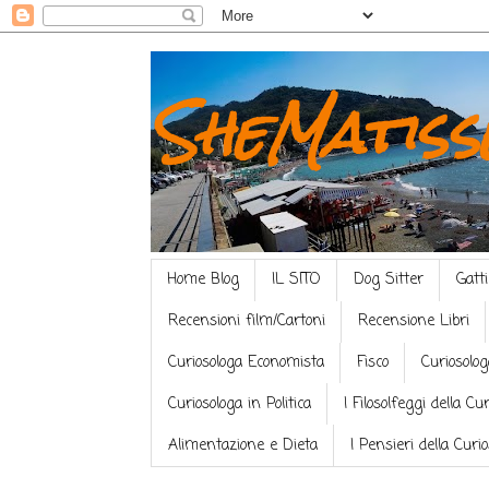
SheMatiss
Home Blog
IL SITO
Dog Sitter
Gatti
Recensioni film/Cartoni
Recensione Libri
Curiosologa Economista
Fisco
Curiosolog
Curiosologa in Politica
I Filosolfeggi della Cu
Alimentazione e Dieta
I Pensieri della Curi