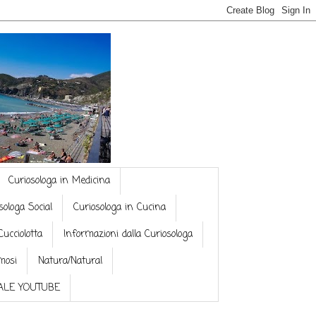
Curiosologa in Medicina
sologa Social
Curiosologa in Cucina
Cucciolotta
Informazioni dalla Curiosologa
mosi
Natura/Natural
NALE YOUTUBE