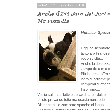
sabato 17 novembre 2018
Anche il Più duro dei duri n
Mr Puzzetta
Monsieur Spuzze
Oggi ho incontrat
tanto alla France
poco sciolta...
Anche la dolcezza 
zampe della mia co
Più la sera soffro 
ladro di pollame p
riempirmi di attenzi
Insomma....
Voglio salire sul letto e cerco di fare il dolce, il
Le sto provando tutte ma questa non cede...
Dice che ho le zampette sporche di fango.
Sporche? Trattasi di vita vissuta... altro che s