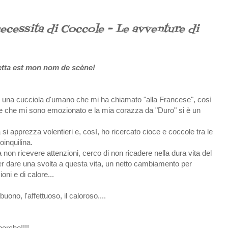
ecessita di Coccole - Le avventure di
tta est mon nom de scène!
o una cucciola d'umano che mi ha chiamato "alla Francese", così
se che mi sono emozionato e la mia corazza da "Duro" si è un
si apprezza volentieri e, così, ho ricercato cioce e coccole tra le
inquilina.
a non ricevere attenzioni, cerco di non ricadere nella dura vita del
er dare una svolta a questa vita, un netto cambiamento per
oni e di calore...
 buono, l'affettuoso, il caloroso....
porche!!!!