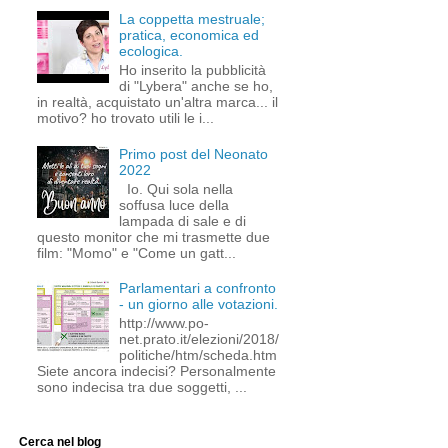
La coppetta mestruale;
pratica, economica ed
ecologica.
Ho inserito la pubblicità
di "Lybera" anche se ho,
in realtà, acquistato un'altra marca... il
motivo? ho trovato utili le i...
Primo post del Neonato
2022
Io. Qui sola nella
soffusa luce della
lampada di sale e di
questo monitor che mi trasmette due
film: "Momo" e "Come un gatt...
Parlamentari a confronto
- un giorno alle votazioni.
http://www.po-
net.prato.it/elezioni/2018/
politiche/htm/scheda.htm
Siete ancora indecisi? Personalmente
sono indecisa tra due soggetti, ...
Cerca nel blog