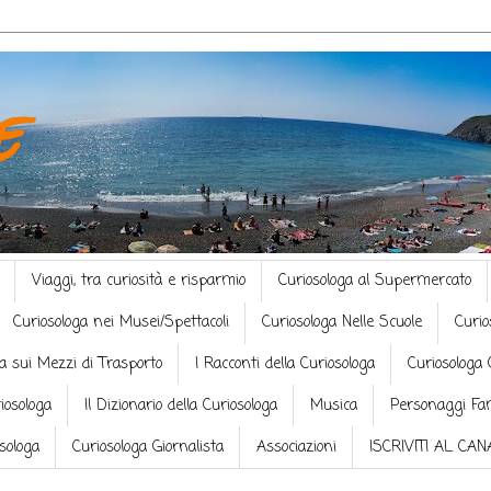
e
Viaggi, tra curiosità e risparmio
Curiosologa al Supermercato
Curiosologa nei Musei/Spettacoli
Curiosologa Nelle Scuole
Curio
a sui Mezzi di Trasporto
I Racconti della Curiosologa
Curiosologa 
riosologa
Il Dizionario della Curiosologa
Musica
Personaggi Fa
osologa
Curiosologa Giornalista
Associazioni
ISCRIVITI AL CA