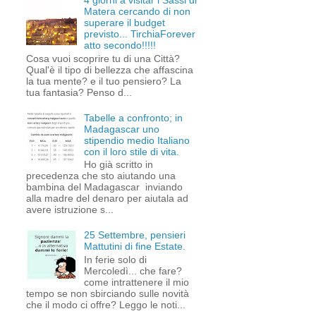
4 giorni a visitar i Sassi di
Matera cercando di non
superare il budget
previsto... TirchiaForever
atto secondo!!!!!
Cosa vuoi scoprire tu di una Città?
Qual'è il tipo di bellezza che affascina
la tua mente? e il tuo pensiero? La
tua fantasia? Penso d...
Tabelle a confronto; in
Madagascar uno
stipendio medio Italiano
con il loro stile di vita.
Ho già scritto in
precedenza che sto aiutando una
bambina del Madagascar inviando
alla madre del denaro per aiutala ad
avere istruzione s...
25 Settembre, pensieri
Mattutini di fine Estate.
In ferie solo di
Mercoledì... che fare?
come intrattenere il mio
tempo se non sbirciando sulle novità
che il modo ci offre? Leggo le noti...