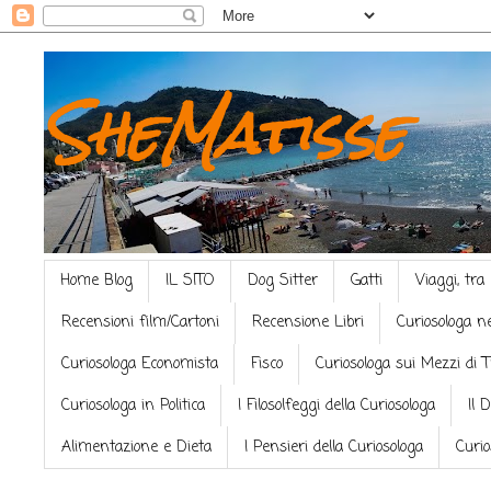
SheMatisse
Home Blog
IL SITO
Dog Sitter
Gatti
Viaggi, tra
Recensioni film/Cartoni
Recensione Libri
Curiosologa n
Curiosologa Economista
Fisco
Curiosologa sui Mezzi di 
Curiosologa in Politica
I Filosolfeggi della Curiosologa
Il 
Alimentazione e Dieta
I Pensieri della Curiosologa
Curio