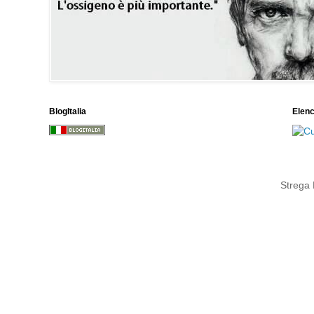
BlogItalia
Elen
Strega