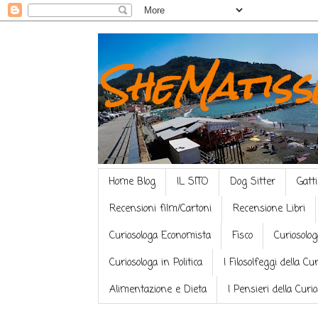
SheMatiss
Home Blog
IL SITO
Dog Sitter
Gatti
Recensioni film/Cartoni
Recensione Libri
Curiosologa Economista
Fisco
Curiosolog
Curiosologa in Politica
I Filosolfeggi della Cu
Alimentazione e Dieta
I Pensieri della Curi