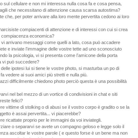
to sul cellulare e non mi interessa nulla cosa fa e cosa pensa,
agili che necessitano di attenzione causa scarsa autostima?
te che, per poter arrivare alla loro mente pervertita cedono ai loro
narcisiste compiacenti di attenzione e di interessi con cui si crea
di compiacenza economica?
 vi arrivano messaggi come quelli a lato, cosa può accadere
te e inviate l'immagine delle vostre tette ad uno sconosciuto
ndo la psicologia, vi si presenta come l'amicone della porta
a vi può succedere?
 delle ipotesi lui si tiene le vostre photo, si masturba un po di
 fa vedere ai suoi amici più stretti e nulla più.
azzi difficilmente chiedono photo perciò questa è una possibilità
varvi nel bel mezzo di un vortice di condivisioni in chat e siti
reste felici?
e vittime di stolking o di abusi se il vostro corpo è gradito o se la
getto è assai pervertita... vi piacerebbe?
e ricattate proprio per le immagini da voi inviategli.
rziare o separarvi se avete un compagno geloso e legge solo il
za ascoltar le vostre parole ( e questo forse è un bene ma non