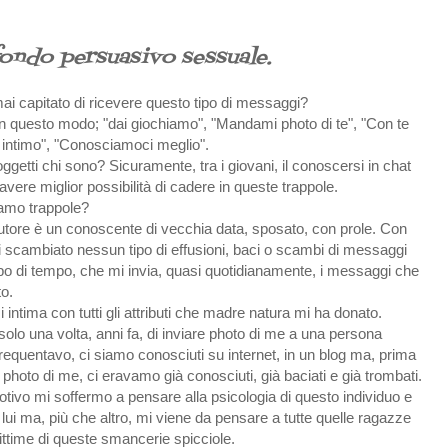
fondo persuasivo sessuale.
ai capitato di ricevere questo tipo di messaggi?
o in questo modo; "dai giochiamo", "Mandami photo di te", "Con te
 intimo", "Conosciamoci meglio".
getti chi sono? Sicuramente, tra i giovani, il conoscersi in chat
avere miglior possibilità di cadere in queste trappole.
iamo trappole?
ocutore è un conoscente di vecchia data, sposato, con prole. Con
i scambiato nessun tipo di effusioni, baci o scambi di messaggi
po di tempo, che mi invia, quasi quotidianamente, i messaggi che
to.
intima con tutti gli attributi che madre natura mi ha donato.
solo una volta, anni fa, di inviare photo di me a una persona
frequentavo, ci siamo conosciuti su internet, in un blog ma, prima
ui photo di me, ci eravamo già conosciuti, già baciati e già trombati.
tivo mi soffermo a pensare alla psicologia di questo individuo e
i a lui ma, più che altro, mi viene da pensare a tutte quelle ragazze
ttime di queste smancerie spicciole.