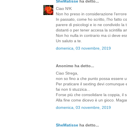
SheMatisse
ha detto...
Ciao N!K
Non ho preso in considerazione l'errore 
In passato, come ho scritto, l'ho fatto c
parere di psicologi e io ne condivido la 
distanti o per tener accesa la scintilla 
Non ho nulla in contrario ma ci deve es
Un saluto a te.
domenica, 03 novembre, 2019
Anonimo ha detto...
Ciao Strega,
non so fino a che punto possa essere uti
Per praticare il sexting devi comunque es
fai non ti stuzzica...
Forse più che consolidare la coppia, il 
Alla fine come dicevo è un gioco. Magari 
domenica, 03 novembre, 2019
SheMatisse
ha detto...