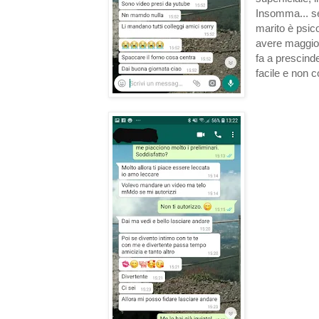
Insomma... se
marito è psic
avere maggior
fa a prescind
facile e non c