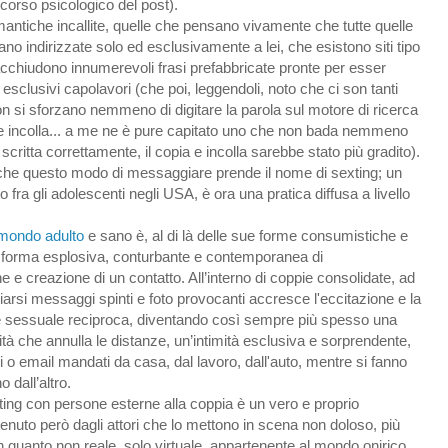
scorso psicologico del post).
mantiche incallite, quelle che pensano vivamente che tutte quelle
iano indirizzate solo ed esclusivamente a lei, che esistono siti tipo
cchiudono innumerevoli frasi prefabbricate pronte per esser
esclusivi capolavori (che poi, leggendoli, noto che ci son tanti
n si sforzano nemmeno di digitare la parola sul motore di ricerca
 e incolla... a me ne è pure capitato uno che non bada nemmeno
 scritta correttamente, il copia e incolla sarebbe stato più gradito).
che questo modo di messaggiare prende il nome di sexting; un
fra gli adolescenti negli USA, è ora una pratica diffusa a livello
 mondo adulto
e sano è, al di là delle sue forme consumistiche e
na forma esplosiva, conturbante e contemporanea di
 e creazione di un contatto. All’interno di coppie consolidate, ad
iarsi messaggi spinti e foto provocanti accresce l'eccitazione e la
e sessuale reciproca, diventando così sempre più spesso una
ità che annulla le distanze, un’intimità esclusiva e sorprendente,
o email mandati da casa, dal lavoro, dall'auto, mentre si fanno
no dall’altro.
ting con persone esterne alla coppia è un vero e proprio
tenuto però dagli attori che lo mettono in scena non doloso, più
in quanto non reale, solo virtuale, appartenente al mondo onirico.