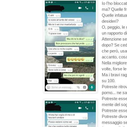
Io l'ho blocca
ma? Quelle fr
Quelle infatua
desideri?
O, peggio, le 
un rapporto 
Attenzione se
dopo? Se cede
che però, usa
accanto, cos
Nella migliore
volte, forse le
Ma i bravi rag
su 100.
Potreste ritro
porno... ne sa
Potreste esser
mente del sog
Potreste esser
Potreste divo
messaggio sen