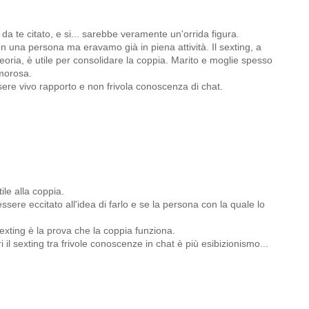
da te citato, e si... sarebbe veramente un'orrida figura.
on una persona ma eravamo già in piena attività. Il sexting, a
teoria, è utile per consolidare la coppia. Marito e moglie spesso
amorosa.
sere vivo rapporto e non frivola conoscenza di chat.
le alla coppia.
sere eccitato all'idea di farlo e se la persona con la quale lo
sexting è la prova che la coppia funziona.
il sexting tra frivole conoscenze in chat è più esibizionismo...