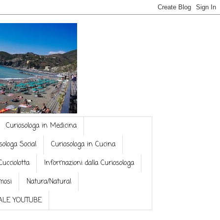
Curiosologa in Medicina
sologa Social
Curiosologa in Cucina
Cucciolotta
Informazioni dalla Curiosologa
mosi
Natura/Natural
NALE YOUTUBE