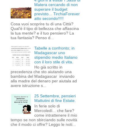
4 giorni a visitar i Sassi di
Matera cercando di non
superare il budget
previsto... TirchiaForever
atto secondo!!!!!
Cosa vuoi scoprire tu di una Città?
Qual'è il tipo di bellezza che affascina
la tua mente? e il tuo pensiero? La
tua fantasia? Penso d...
Tabelle a confronto; in
Madagascar uno
stipendio medio Italiano
con il loro stile di vita.
Ho già scritto in
precedenza che sto aiutando una
bambina del Madagascar inviando
alla madre del denaro per aiutala ad
avere istruzione s...
25 Settembre, pensieri
Mattutini di fine Estate.
In ferie solo di
Mercoledì... che fare?
come intrattenere il mio
tempo se non sbirciando sulle novità
che il modo ci offre? Leggo le noti...