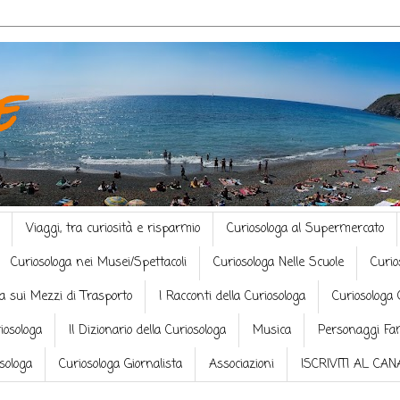
e
Viaggi, tra curiosità e risparmio
Curiosologa al Supermercato
Curiosologa nei Musei/Spettacoli
Curiosologa Nelle Scuole
Curio
a sui Mezzi di Trasporto
I Racconti della Curiosologa
Curiosologa 
riosologa
Il Dizionario della Curiosologa
Musica
Personaggi Fa
osologa
Curiosologa Giornalista
Associazioni
ISCRIVITI AL CA