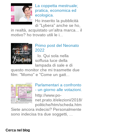
La coppetta mestruale;
pratica, economica ed
ecologica.
Ho inserito la pubblicità
di "Lybera" anche se ho,
in realtà, acquistato un'altra marca... il
motivo? ho trovato utili le i...
Primo post del Neonato
2022
Io. Qui sola nella
soffusa luce della
lampada di sale e di
questo monitor che mi trasmette due
film: "Momo" e "Come un gatt...
Parlamentari a confronto
- un giorno alle votazioni.
http://www.po-
net.prato.it/elezioni/2018/
politiche/htm/scheda.htm
Siete ancora indecisi? Personalmente
sono indecisa tra due soggetti, ...
Cerca nel blog