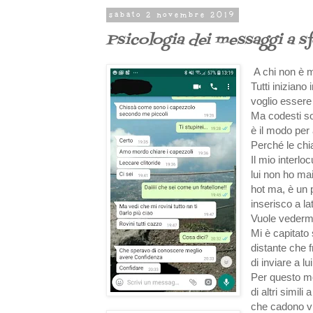
sabato 2 novembre 2019
Psicologia dei messaggi a s
A chi non è m
Tutti inizian
voglio essere
Ma codesti sog
è il modo per 
Perché le ch
Il mio interl
lui non ho ma
hot ma, è un 
inserisco a la
Vuole vedermi 
Mi è capitato 
distante che 
di inviare a l
Per questo mo
di altri simil
che cadono vi