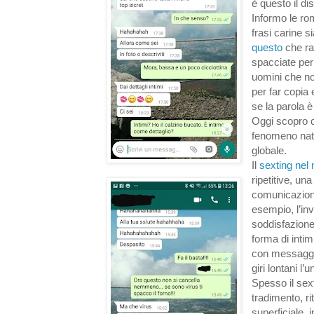
è questo il di
Informo le ro
frasi carine s
questo
che ra
spacciate per 
uomini che no
per far copia
se la parola è
Oggi scopro 
fenomeno nato 
globale.
Il
sexting nel
ripetitive, u
comunicazione
esempio, l’inv
soddisfazion
forma di intim
con messaggi 
giri lontani l’u
Spesso il sex
tradimento, ri
superficiale, 