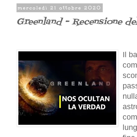
mercoledì 21 ottobre 2020
Greenland - Recensione de
Il b
com
scon
pass
null
astr
comp
lung