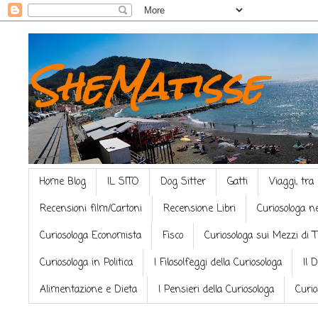
SheMatisse
Home Blog
IL SITO
Dog Sitter
Gatti
Viaggi, tra
Recensioni film/Cartoni
Recensione Libri
Curiosologa n
Curiosologa Economista
Fisco
Curiosologa sui Mezzi di 
Curiosologa in Politica
I Filosolfeggi della Curiosologa
Il 
Alimentazione e Dieta
I Pensieri della Curiosologa
Curio