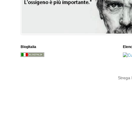
BlogItalia
Elen
Strega