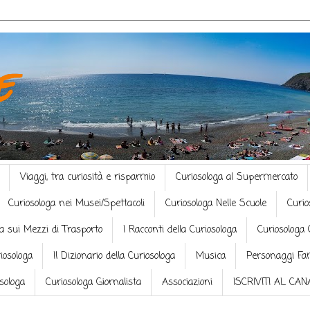
e
Viaggi, tra curiosità e risparmio
Curiosologa al Supermercato
Curiosologa nei Musei/Spettacoli
Curiosologa Nelle Scuole
Curio
a sui Mezzi di Trasporto
I Racconti della Curiosologa
Curiosologa 
riosologa
Il Dizionario della Curiosologa
Musica
Personaggi Fa
osologa
Curiosologa Giornalista
Associazioni
ISCRIVITI AL CA