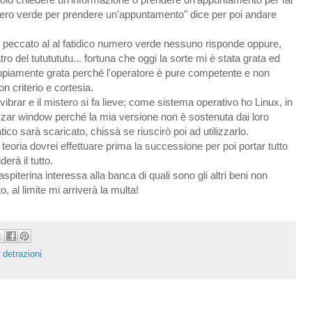
umero verde per prendere un'appuntamento" dice per poi andare
o peccato al al fatidico numero verde nessuno risponde oppure,
tro del tututututu... fortuna che oggi la sorte mi è stata grata ed
ppiamente grata perché l'operatore è pure competente e non
 criterio e cortesia.
 vibrar e il mistero si fa lieve; come sistema operativo ho Linux, in
zzar window perché la mia versione non è sostenuta dai loro
ico sarà scaricato, chissà se riuscirò poi ad utilizzarlo.
oria dovrei effettuare prima la successione per poi portar tutto
erà il tutto.
iterina interessa alla banca di quali sono gli altri beni non
 al limite mi arriverà la multa!
 detrazioni