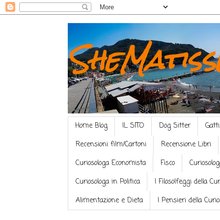
SheMatiss
Home Blog
IL SITO
Dog Sitter
Gatti
Recensioni film/Cartoni
Recensione Libri
Curiosologa Economista
Fisco
Curiosolog
Curiosologa in Politica
I Filosolfeggi della Cu
Alimentazione e Dieta
I Pensieri della Curi