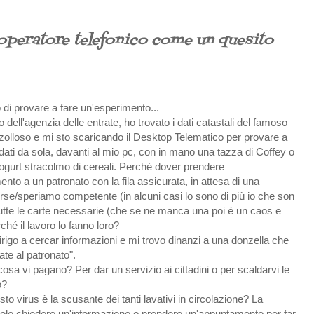
'operatore telefonico come un quesito
di provare a fare un'esperimento...
to dell'agenzia delle entrate, ho trovato i dati catastali del famoso
 zolloso e mi sto scaricando il Desktop Telematico per provare a
i dati da sola, davanti al mio pc, con in mano una tazza di Coffey o
 Yogurt stracolmo di cereali. Perché dover prendere
ento a un patronato con la fila assicurata, in attesa di una
rse/speriamo competente (in alcuni casi lo sono di più io che son
o tutte le carte necessarie (che se ne manca una poi è un caos e
ché il lavoro lo fanno loro?
rigo a cercar informazioni e mi trovo dinanzi a una donzella che
te al patronato".
osa vi pagano? Per dar un servizio ai cittadini o per scaldarvi le
o?
to virus è la scusante dei tanti lavativi in circolazione? La
solo chiedere un'informazione o prendere un'appuntamento per far