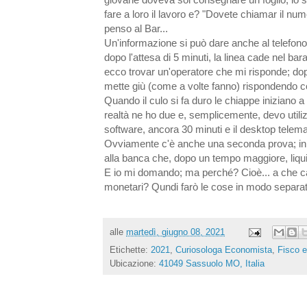
fare a loro il lavoro e? "Dovete chiamar il n
penso al Bar...
Un'informazione si può dare anche al telefon
dopo l'attesa di 5 minuti, la linea cade nel bara
ecco trovar un'operatore che mi risponde; do
mette giù (come a volte fanno) rispondendo con
Quando il culo si fa duro le chiappe iniziano a
realtà ne ho due e, semplicemente, devo utili
software, ancora 30 minuti e il desktop telemat
Ovviamente c'è anche una seconda prova; in te
alla banca che, dopo un tempo maggiore, liquid
E io mi domando; ma perché? Cioè... a che casp
monetari? Qundi farò le cose in modo separato,
alle
martedì, giugno 08, 2021
Etichette:
2021
,
Curiosologa Economista
,
Fisco e
Ubicazione:
41049 Sassuolo MO, Italia