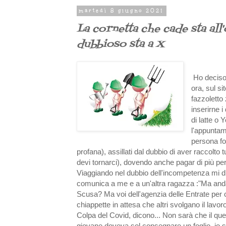
martedì 8 giugno 2021
La cornetta che cade sta all
dubbioso sta a X
Ho deciso 
ora, sul si
fazzoletto
inserirne 
di latte o
l'appuntam
persona fo
profana), assillati dal dubbio di aver raccolt
devi tornarci), dovendo anche pagar di più per
Viaggiando nel dubbio dell'incompetenza mi di
comunica a me e a un'altra ragazza :"Ma anda
Scusa? Ma voi dell'agenzia delle Entrate per c
chiappette in attesa che altri svolgano il lavor
Colpa del Covid, dicono... Non sarà che il ques
giovane doveva sol consegnare un foglio, io 