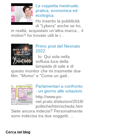
La coppetta mestruale;
pratica, economica ed
ecologica.
Ho inserito la pubblicità
di "Lybera" anche se ho,
in realtà, acquistato un'altra marca... il
motivo? ho trovato utili le i...
Primo post del Neonato
2022
Io. Qui sola nella
soffusa luce della
lampada di sale e di
questo monitor che mi trasmette due
film: "Momo" e "Come un gatt...
Parlamentari a confronto
- un giorno alle votazioni.
http://www.po-
net.prato.it/elezioni/2018/
politiche/htm/scheda.htm
Siete ancora indecisi? Personalmente
sono indecisa tra due soggetti, ...
Cerca nel blog