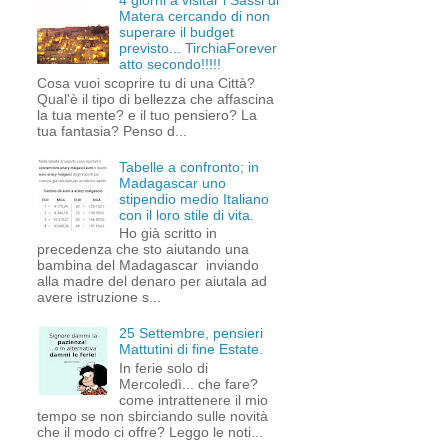
4 giorni a visitar i Sassi di
Matera cercando di non
superare il budget
previsto... TirchiaForever
atto secondo!!!!!
Cosa vuoi scoprire tu di una Città?
Qual'è il tipo di bellezza che affascina
la tua mente? e il tuo pensiero? La
tua fantasia? Penso d...
Tabelle a confronto; in
Madagascar uno
stipendio medio Italiano
con il loro stile di vita.
Ho già scritto in
precedenza che sto aiutando una
bambina del Madagascar inviando
alla madre del denaro per aiutala ad
avere istruzione s...
25 Settembre, pensieri
Mattutini di fine Estate.
In ferie solo di
Mercoledì... che fare?
come intrattenere il mio
tempo se non sbirciando sulle novità
che il modo ci offre? Leggo le noti...