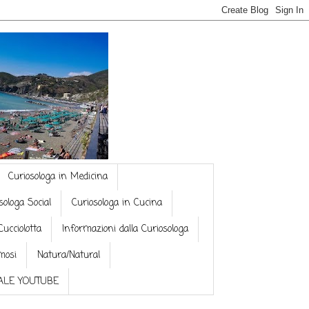
Curiosologa in Medicina
sologa Social
Curiosologa in Cucina
Cucciolotta
Informazioni dalla Curiosologa
mosi
Natura/Natural
NALE YOUTUBE