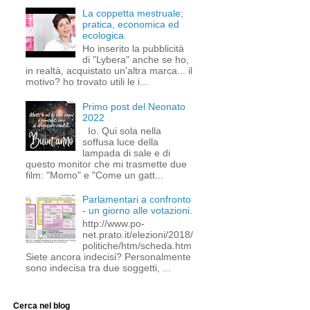
La coppetta mestruale;
pratica, economica ed
ecologica.
Ho inserito la pubblicità
di "Lybera" anche se ho,
in realtà, acquistato un'altra marca... il
motivo? ho trovato utili le i...
Primo post del Neonato
2022
Io. Qui sola nella
soffusa luce della
lampada di sale e di
questo monitor che mi trasmette due
film: "Momo" e "Come un gatt...
Parlamentari a confronto
- un giorno alle votazioni.
http://www.po-
net.prato.it/elezioni/2018/
politiche/htm/scheda.htm
Siete ancora indecisi? Personalmente
sono indecisa tra due soggetti, ...
Cerca nel blog