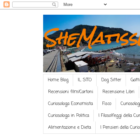
SheMatiss
Home Blog
IL SITO
Dog Sitter
Gatti
Recensioni film/Cartoni
Recensione Libri
Curiosologa Economista
Fisco
Curiosolog
Curiosologa in Politica
I Filosolfeggi della Cu
Alimentazione e Dieta
I Pensieri della Curi