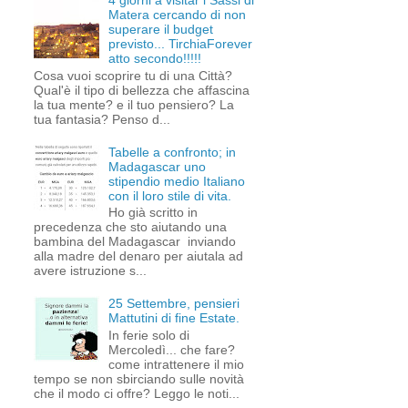
4 giorni a visitar i Sassi di
Matera cercando di non
superare il budget
previsto... TirchiaForever
atto secondo!!!!!
Cosa vuoi scoprire tu di una Città?
Qual'è il tipo di bellezza che affascina
la tua mente? e il tuo pensiero? La
tua fantasia? Penso d...
Tabelle a confronto; in
Madagascar uno
stipendio medio Italiano
con il loro stile di vita.
Ho già scritto in
precedenza che sto aiutando una
bambina del Madagascar inviando
alla madre del denaro per aiutala ad
avere istruzione s...
25 Settembre, pensieri
Mattutini di fine Estate.
In ferie solo di
Mercoledì... che fare?
come intrattenere il mio
tempo se non sbirciando sulle novità
che il modo ci offre? Leggo le noti...