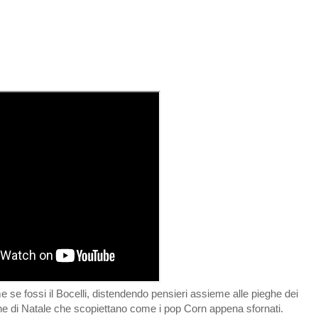
e fossi il Bocelli, distendendo pensieri assieme alle pieghe dei
ne di Natale che scopiettano come i pop Corn appena sfornati.