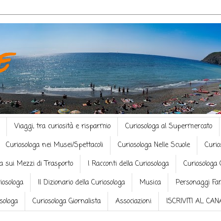
e
Viaggi, tra curiosità e risparmio
Curiosologa al Supermercato
Curiosologa nei Musei/Spettacoli
Curiosologa Nelle Scuole
Curio
a sui Mezzi di Trasporto
I Racconti della Curiosologa
Curiosologa 
riosologa
Il Dizionario della Curiosologa
Musica
Personaggi Fa
osologa
Curiosologa Giornalista
Associazioni
ISCRIVITI AL CA