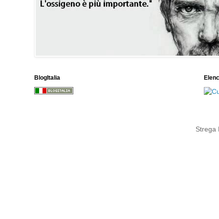
BlogItalia
Elen
Strega