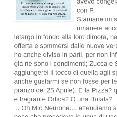
avevo congela
con P.
Stamane mi s
rimanere anco
letargo in fondo alla loro dimora, na
offerta e sommersi dalle nuove ver
ho anche diviso in parti, per non in
già ne sono i condimenti; Zucca e Sa
aggiungerei il tocco di quella agli s
anche gustarmi se non fosse per le
pranzo del 25 Aprile). E la Pizza? q
e fragrante Ortica? O una Bufala?
... Oh Mio Neurone.... attendiamo a
peso che precedeva le uova di Pasq