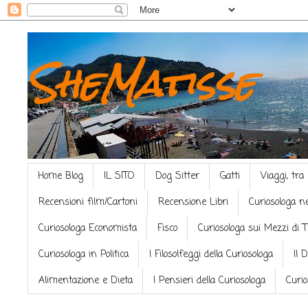
SheMatisse
Home Blog
IL SITO
Dog Sitter
Gatti
Viaggi, tra
Recensioni film/Cartoni
Recensione Libri
Curiosologa n
Curiosologa Economista
Fisco
Curiosologa sui Mezzi di 
Curiosologa in Politica
I Filosolfeggi della Curiosologa
Il 
Alimentazione e Dieta
I Pensieri della Curiosologa
Curio