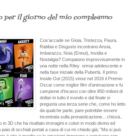
io per il giorno del mio compleanno
Cos'accade se Gioia, Tristezza, Paura,
Rabbia e Disgusto incontrano Ansia,
Imbarazzo, Noia (Ennui), Invidia e
Nostalgia? Compaiono improvvisamente in
una notte nella Riley ormai adolescente e
nella fase iniziale della Pubertà. Il primo
Inside Out (2015) vinse nel 2016 il Premio
Oscar come miglior film d’animazione e fu
campione d’incassi con oltre 850 milioni di
dollari in tutto il mondo e dal finale si
pregusta una terza serie che, come ho letto
da qualche parte, pare potrebbe essere
incentrata sulla pronasticazione... chissà..
n 3D che ha risaltato immagini e colori in modo divino ed
paio di occhiali portati a casa di cui mi chiedo già; "Ma si può
storia è che è meglio se le emozioni imparano a convivere con