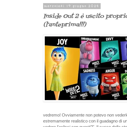
mercoledì 19 giugno 2024
Inside Out 2 è uscito propr
(l'anteprima!!!)
vedremo! Ovviamente non potevo non vederlo i
estremamente realistico con il guadagno di un 
vedere l'eclissi con questi?". Il succo della 