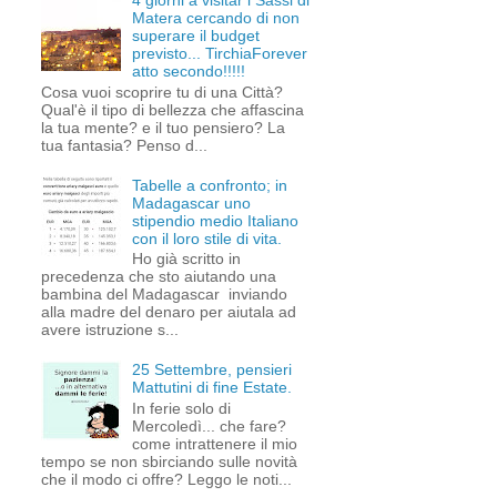
4 giorni a visitar i Sassi di
Matera cercando di non
superare il budget
previsto... TirchiaForever
atto secondo!!!!!
Cosa vuoi scoprire tu di una Città?
Qual'è il tipo di bellezza che affascina
la tua mente? e il tuo pensiero? La
tua fantasia? Penso d...
Tabelle a confronto; in
Madagascar uno
stipendio medio Italiano
con il loro stile di vita.
Ho già scritto in
precedenza che sto aiutando una
bambina del Madagascar inviando
alla madre del denaro per aiutala ad
avere istruzione s...
25 Settembre, pensieri
Mattutini di fine Estate.
In ferie solo di
Mercoledì... che fare?
come intrattenere il mio
tempo se non sbirciando sulle novità
che il modo ci offre? Leggo le noti...