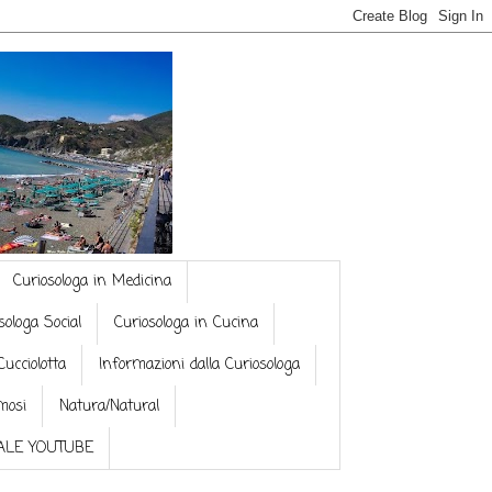
Curiosologa in Medicina
sologa Social
Curiosologa in Cucina
Cucciolotta
Informazioni dalla Curiosologa
mosi
Natura/Natural
NALE YOUTUBE