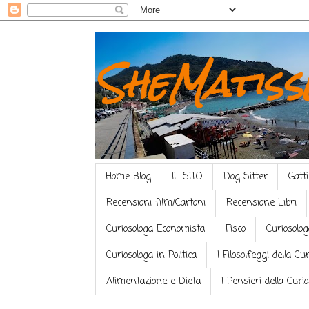
SheMatiss
Home Blog
IL SITO
Dog Sitter
Gatti
Recensioni film/Cartoni
Recensione Libri
Curiosologa Economista
Fisco
Curiosolog
Curiosologa in Politica
I Filosolfeggi della Cu
Alimentazione e Dieta
I Pensieri della Curi