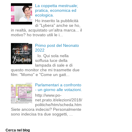
La coppetta mestruale;
pratica, economica ed
ecologica.
Ho inserito la pubblicità
di "Lybera" anche se ho,
in realtà, acquistato un'altra marca... il
motivo? ho trovato utili le i...
Primo post del Neonato
2022
Io. Qui sola nella
soffusa luce della
lampada di sale e di
questo monitor che mi trasmette due
film: "Momo" e "Come un gatt...
Parlamentari a confronto
- un giorno alle votazioni.
http://www.po-
net.prato.it/elezioni/2018/
politiche/htm/scheda.htm
Siete ancora indecisi? Personalmente
sono indecisa tra due soggetti, ...
Cerca nel blog