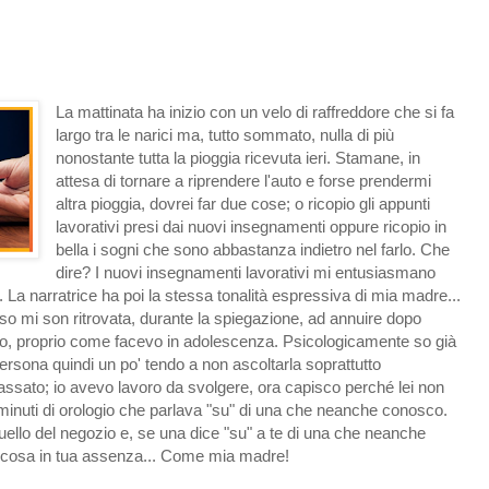
La mattinata ha inizio con un velo di raffreddore che si fa
largo tra le narici ma, tutto sommato, nulla di più
nonostante tutta la pioggia ricevuta ieri. Stamane, in
attesa di tornare a riprendere l'auto e forse prendermi
altra pioggia, dovrei far due cose; o ricopio gli appunti
lavorativi presi dai nuovi insegnamenti oppure ricopio in
bella i sogni che sono abbastanza indietro nel farlo. Che
dire? I nuovi insegnamenti lavorativi mi entusiasmano
. La narratrice ha poi la stessa tonalità espressiva di mia madre...
so mi son ritrovata, durante la spiegazione, ad annuire dopo
ro, proprio come facevo in adolescenza. Psicologicamente so già
rsona quindi un po' tendo a non ascoltarla soprattutto
passato; io avevo lavoro da svolgere, ora capisco perché lei non
minuti di orologio che parlava "su" di una che neanche conosco.
uello del negozio e, se una dice "su" a te di una che neanche
a cosa in tua assenza... Come mia madre!