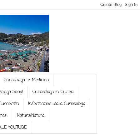
Curiosologa in Medicina
sologa Social
Curiosologa in Cucina
Cucciolotta
Informazioni dalla Curiosologa
mosi
Natura/Natural
NALE YOUTUBE