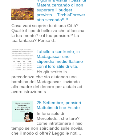
4 giorni a visitar i Sassi di
Matera cercando di non
superare il budget
previsto... TirchiaForever
atto secondo!!!!!
Cosa vuoi scoprire tu di una Città?
Qual'è il tipo di bellezza che affascina
la tua mente? e il tuo pensiero? La
tua fantasia? Penso d...
Tabelle a confronto; in
Madagascar uno
stipendio medio Italiano
con il loro stile di vita.
Ho già scritto in
precedenza che sto aiutando una
bambina del Madagascar inviando
alla madre del denaro per aiutala ad
avere istruzione s...
25 Settembre, pensieri
Mattutini di fine Estate.
In ferie solo di
Mercoledì... che fare?
come intrattenere il mio
tempo se non sbirciando sulle novità
che il modo ci offre? Leggo le noti...