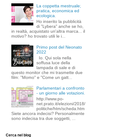
La coppetta mestruale;
pratica, economica ed
ecologica.
Ho inserito la pubblicità
di "Lybera" anche se ho,
in realtà, acquistato un'altra marca... il
motivo? ho trovato utili le i...
Primo post del Neonato
2022
Io. Qui sola nella
soffusa luce della
lampada di sale e di
questo monitor che mi trasmette due
film: "Momo" e "Come un gatt...
Parlamentari a confronto
- un giorno alle votazioni.
http://www.po-
net.prato.it/elezioni/2018/
politiche/htm/scheda.htm
Siete ancora indecisi? Personalmente
sono indecisa tra due soggetti, ...
Cerca nel blog