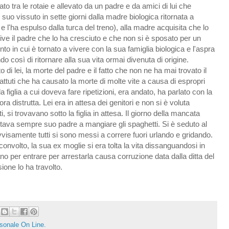
vato tra le rotaie e allevato da un padre e da amici di lui che
suo vissuto in sette giorni dalla madre biologica ritornata a
l'ha espulso dalla turca del treno), alla madre acquisita che lo
ive il padre che lo ha cresciuto e che non si è sposato per un
to in cui è tornato a vivere con la sua famiglia biologica e l'aspra
o così di ritornare alla sua vita ormai divenuta di origine.
di lei, la morte del padre e il fatto che non ne ha mai trovato il
ttuti che ha causato la morte di molte vite a causa di espropri
 figlia a cui doveva fare ripetizioni, era andato, ha parlato con la
ora distrutta. Lei era in attesa dei genitori e non si è voluta
rti, si trovavano sotto la figlia in attesa. Il giorno della mancata
 portava sempre suo padre a mangiare gli spaghetti. Si è seduto al
vvisamente tutti si sono messi a correre fuori urlando e gridando.
convolto, la sua ex moglie si era tolta la vita dissanguandosi in
o per entrare per arrestarla causa corruzione data dalla ditta del
ione lo ha travolto.
rsonale On Line.