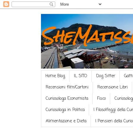
SheMatiss
Home Blog
IL SITO
Dog Sitter
Gatti
Recensioni film/Cartoni
Recensione Libri
Curiosologa Economista
Fisco
Curiosolog
Curiosologa in Politica
I Filosolfeggi della Cu
Alimentazione e Dieta
I Pensieri della Curi