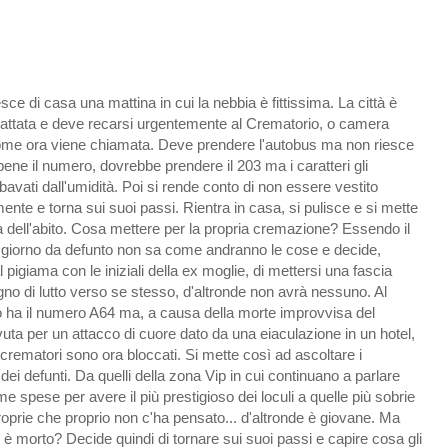
sce di casa una mattina in cui la nebbia è fittissima. La città è
attata e deve recarsi urgentemente al Crematorio, o camera
ome ora viene chiamata. Deve prendere l'autobus ma non riesce
bene il numero, dovrebbe prendere il 203 ma i caratteri gli
sbavati dall'umidità. Poi si rende conto di non essere vestito
nte e torna sui suoi passi. Rientra in casa, si pulisce e si mette
ca dell'abito. Cosa mettere per la propria cremazione? Essendo il
 giorno da defunto non sa come andranno le cose e decide,
 pigiama con le iniziali della ex moglie, di mettersi una fascia
gno di lutto verso se stesso, d'altronde non avrà nessuno. Al
 ha il numero A64 ma, a causa della morte improvvisa del
uta per un attacco di cuore dato da una eiaculazione in un hotel,
 crematori sono ora bloccati. Si mette così ad ascoltare i
ei defunti. Da quelli della zona Vip in cui continuano a parlare
e spese per avere il più prestigioso dei loculi a quelle più sobrie
oprie che proprio non c'ha pensato... d'altronde è giovane. Ma
è morto? Decide quindi di tornare sui suoi passi e capire cosa gli