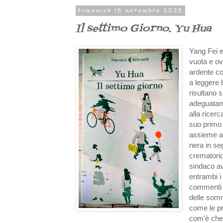
domenica 16 novembre 2025
Il settimo Giorno. Yu Hua
Yang Fei e
vuota e ov
ardente c
a leggere 
risultano 
adeguatame
alla ricer
suo primo
assieme al
nera in se
crematorio
sindaco av
entrambi i
commenti d
delle somm
come le pr
com'è che 