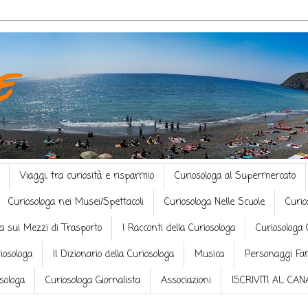
e
Viaggi, tra curiosità e risparmio
Curiosologa al Supermercato
Curiosologa nei Musei/Spettacoli
Curiosologa Nelle Scuole
Curio
a sui Mezzi di Trasporto
I Racconti della Curiosologa
Curiosologa 
riosologa
Il Dizionario della Curiosologa
Musica
Personaggi Fa
osologa
Curiosologa Giornalista
Associazioni
ISCRIVITI AL CA