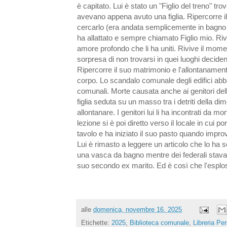
è capitato. Lui è stato un "Figlio del treno" tro
avevano appena avuto una figlia. Ripercorre il 
cercarlo (era andata semplicemente in bagno e 
ha allattato e sempre chiamato Figlio mio. Riv
amore profondo che li ha uniti. Rivive il momen
sorpresa di non trovarsi in quei luoghi decidend
Ripercorre il suo matrimonio e l'allontanamento 
corpo. Lo scandalo comunale degli edifici abba
comunali. Morte causata anche ai genitori della
figlia seduta su un masso tra i detriti della dim
allontanare. I genitori lui li ha incontrati da mo
lezione si è poi diretto verso il locale in cui
tavolo e ha iniziato il suo pasto quando impro
Lui è rimasto a leggere un articolo che lo ha s
una vasca da bagno mentre dei federali stavan
suo secondo ex marito. Ed è così che l'esplos
alle
domenica, novembre 16, 2025
Etichette:
2025
,
Biblioteca comunale
,
Libreria Pe