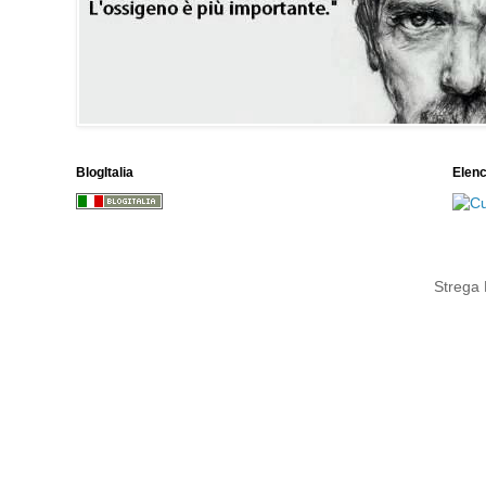
BlogItalia
Elen
Strega