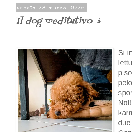
sabato 28 marzo 2026
Il dog meditativo 🧘
Si i
lett
piso
pel
spo
No!!
karm
due 