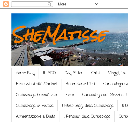
SheMatisse
Home Blog
IL SITO
Dog Sitter
Gatti
Viaggi, tra
Recensioni film/Cartoni
Recensione Libri
Curiosologa n
Curiosologa Economista
Fisco
Curiosologa sui Mezzi di 
Curiosologa in Politica
I Filosolfeggi della Curiosologa
Il 
Alimentazione e Dieta
I Pensieri della Curiosologa
Curio