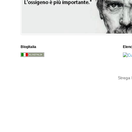
BlogItalia
Elen
Strega