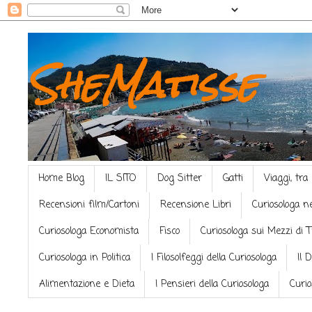
SheMatisse
Home Blog
IL SITO
Dog Sitter
Gatti
Viaggi, tra
Recensioni film/Cartoni
Recensione Libri
Curiosologa n
Curiosologa Economista
Fisco
Curiosologa sui Mezzi di 
Curiosologa in Politica
I Filosolfeggi della Curiosologa
Il 
Alimentazione e Dieta
I Pensieri della Curiosologa
Curio