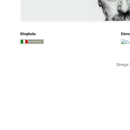
BlogItalia
Elen
Strega