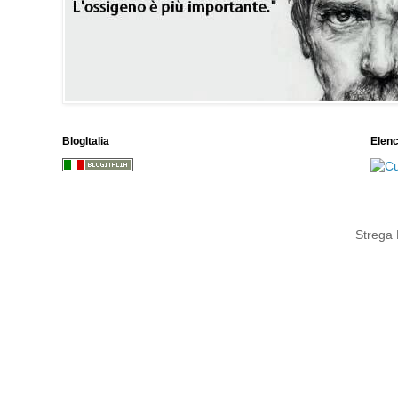
BlogItalia
Elen
Strega