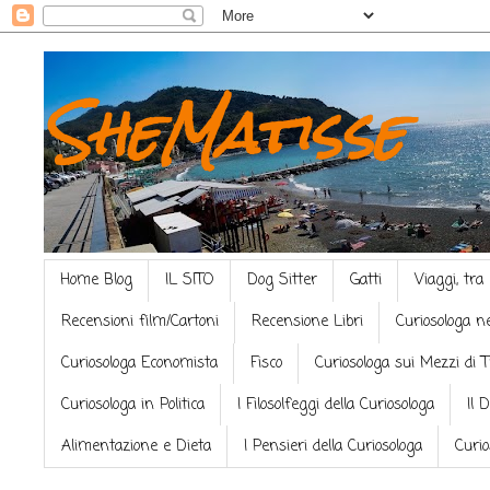
SheMatisse
Home Blog
IL SITO
Dog Sitter
Gatti
Viaggi, tra
Recensioni film/Cartoni
Recensione Libri
Curiosologa n
Curiosologa Economista
Fisco
Curiosologa sui Mezzi di 
Curiosologa in Politica
I Filosolfeggi della Curiosologa
Il 
Alimentazione e Dieta
I Pensieri della Curiosologa
Curio