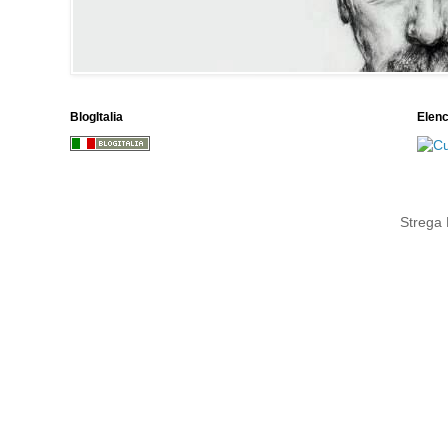
BlogItalia
Elen
Strega