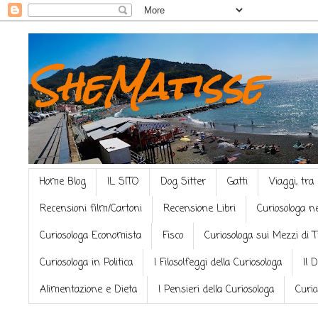
SheMatisse
Home Blog
IL SITO
Dog Sitter
Gatti
Viaggi, tra
Recensioni film/Cartoni
Recensione Libri
Curiosologa n
Curiosologa Economista
Fisco
Curiosologa sui Mezzi di 
Curiosologa in Politica
I Filosolfeggi della Curiosologa
Il 
Alimentazione e Dieta
I Pensieri della Curiosologa
Curio