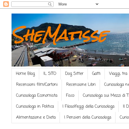
SheMatisse
Home Blog
IL SITO
Dog Sitter
Gatti
Viaggi, tra
Recensioni film/Cartoni
Recensione Libri
Curiosologa n
Curiosologa Economista
Fisco
Curiosologa sui Mezzi di 
Curiosologa in Politica
I Filosolfeggi della Curiosologa
Il 
Alimentazione e Dieta
I Pensieri della Curiosologa
Curio