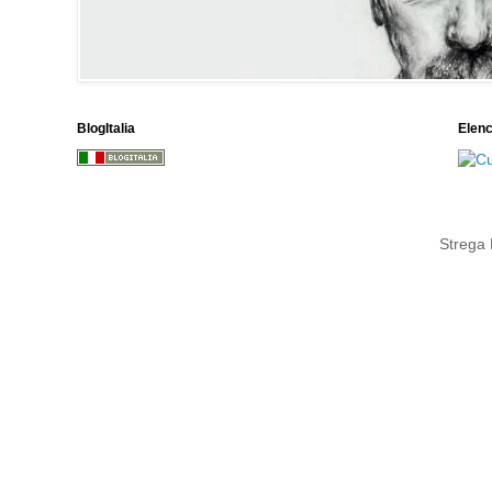
BlogItalia
Elen
Strega