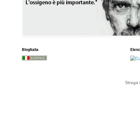
BlogItalia
Elen
Strega