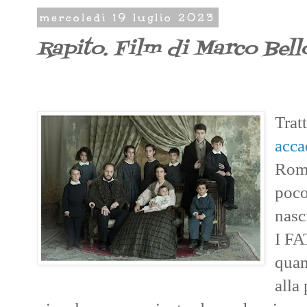
mercoledì 19 luglio 2023
Rapito. Film di Marco Bell
Trat
acca
Roma
poco
nasc
I FA
quan
alla