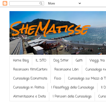
SheMatisse
Home Blog
IL SITO
Dog Sitter
Gatti
Viaggi, tra
Recensioni film/Cartoni
Recensione Libri
Curiosologa n
Curiosologa Economista
Fisco
Curiosologa sui Mezzi di 
Curiosologa in Politica
I Filosolfeggi della Curiosologa
Il 
Alimentazione e Dieta
I Pensieri della Curiosologa
Curio