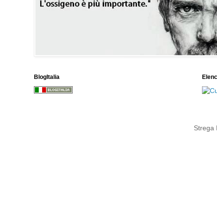
BlogItalia
Elen
Strega