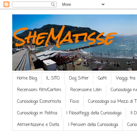
SheMatisse
Home Blog
IL SITO
Dog Sitter
Gatti
Viaggi, tra
Recensioni film/Cartoni
Recensione Libri
Curiosologa n
Curiosologa Economista
Fisco
Curiosologa sui Mezzi di 
Curiosologa in Politica
I Filosolfeggi della Curiosologa
Il 
Alimentazione e Dieta
I Pensieri della Curiosologa
Curio