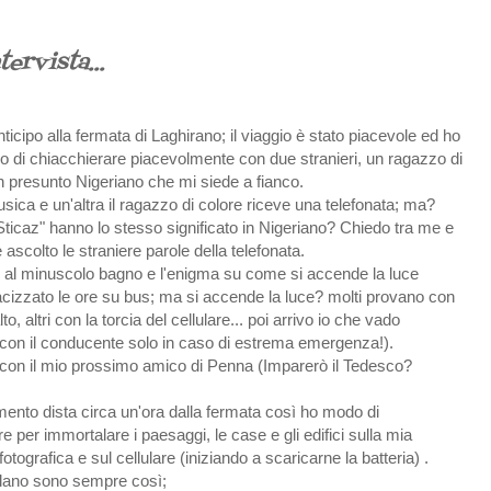
tervista...
nticipo alla fermata di Laghirano; il viaggio è stato piacevole ed ho
 di chiacchierare piacevolmente con due stranieri, un ragazzo di
n presunto Nigeriano che mi siede a fianco.
sica e un'altra il ragazzo di colore riceve una telefonata; ma?
Sticaz" hanno lo stesso significato in Nigeriano? Chiedo tra me e
ascolto le straniere parole della telefonata.
 al minuscolo bagno e l'enigma su come si accende la luce
cizzato le ore su bus; ma si accende la luce? molti provano con
alto, altri con la torcia del cellulare... poi arrivo io che vado
rla con il conducente solo in caso di estrema emergenza!).
 con il mio prossimo amico di Penna (Imparerò il Tedesco?
ento dista circa un'ora dalla fermata così ho modo di
e per immortalare i paesaggi, le case e gli edifici sulla mia
tografica e sul cellulare (iniziando a scaricarne la batteria) .
 Milano sono sempre così;