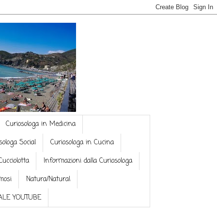
Curiosologa in Medicina
sologa Social
Curiosologa in Cucina
Cucciolotta
Informazioni dalla Curiosologa
mosi
Natura/Natural
NALE YOUTUBE