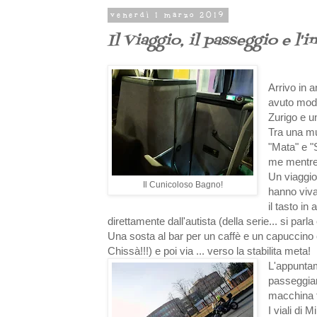
venerdì 1 marzo 2019
Il Viaggio, il passeggio e l'in
Arrivo in a
avuto modo
Zurigo e u
Tra una mu
"Mata" e "
me mentre 
Un viaggio
Il Cunicoloso Bagno!
hanno viva
il tasto in 
direttamente dall'autista (della serie... si pa
Una sosta al bar per un caffè e un capuccino
Chissà!!!) e poi via ... verso la stabilita meta!
L'appuntam
passeggiar
macchina fo
I viali di