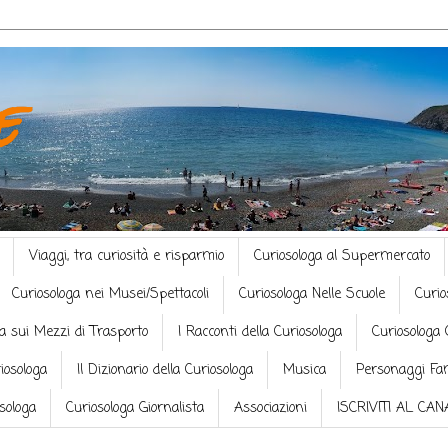
e
Viaggi, tra curiosità e risparmio
Curiosologa al Supermercato
Curiosologa nei Musei/Spettacoli
Curiosologa Nelle Scuole
Curio
a sui Mezzi di Trasporto
I Racconti della Curiosologa
Curiosologa 
riosologa
Il Dizionario della Curiosologa
Musica
Personaggi Fa
osologa
Curiosologa Giornalista
Associazioni
ISCRIVITI AL CA