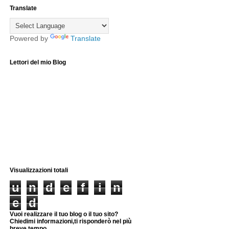
Translate
Powered by
Translate
Lettori del mio Blog
Visualizzazioni totali
u
n
d
e
f
i
n
e
d
Vuoi realizzare il tuo blog o il tuo sito?
Chiedimi informazioni,ti risponderò nel più
breve tempo.