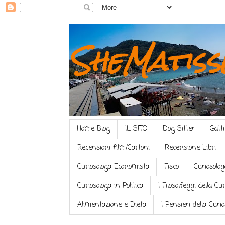
SheMatiss
Home Blog
IL SITO
Dog Sitter
Gatti
Recensioni film/Cartoni
Recensione Libri
Curiosologa Economista
Fisco
Curiosolog
Curiosologa in Politica
I Filosolfeggi della Cu
Alimentazione e Dieta
I Pensieri della Curi