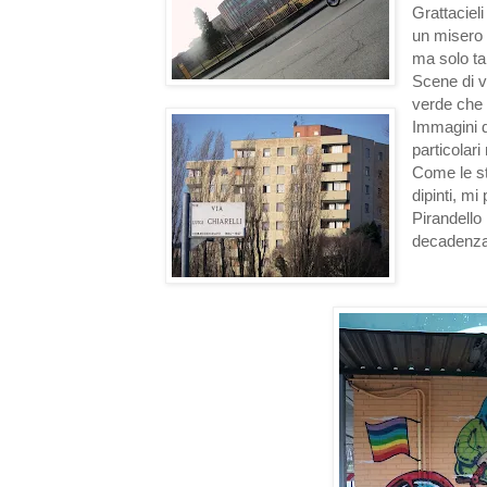
Grattacieli
un misero
ma solo tan
Scene di vi
verde che 
Immagini di
particolar
Come le str
dipinti, mi
Pirandello
decadenza