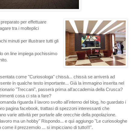
e preparato per effettuare
gare tra i molteplici
i minuti per illustrare tutti gli
ello on line impiega pochissimo
ito.
sentata come "Curiosologa" chissà... chissà se arriverà ad
sente in qualche testo importante... Già la immagino inserita nel
zionario "Treccani", passerà prima all'accademia della Crusca?
trimenti cosa ci sta a fare?
omanda riguarda il lavoro svolto all'interno del blog, ho guardato i
loro pagina facebook, trattasi di spezzoni interessanti che
no varie attività per portarle alle orecchie della popolazione.
lavoro ma un hobby" Rispondo... e quì aggiungo "Le curiosologhe
come il prezzemolo ... si impicciano di tutto!!!".