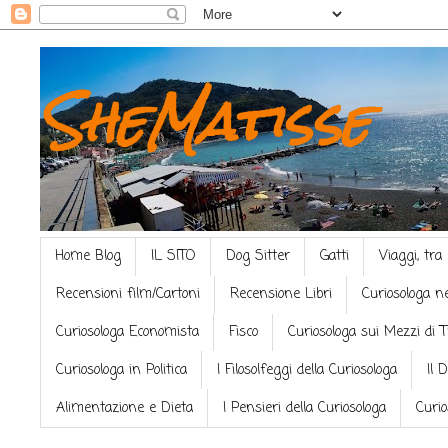
SheMatisse
Home Blog
IL SITO
Dog Sitter
Gatti
Viaggi, tra
Recensioni film/Cartoni
Recensione Libri
Curiosologa n
Curiosologa Economista
Fisco
Curiosologa sui Mezzi di 
Curiosologa in Politica
I Filosolfeggi della Curiosologa
Il 
Alimentazione e Dieta
I Pensieri della Curiosologa
Curio