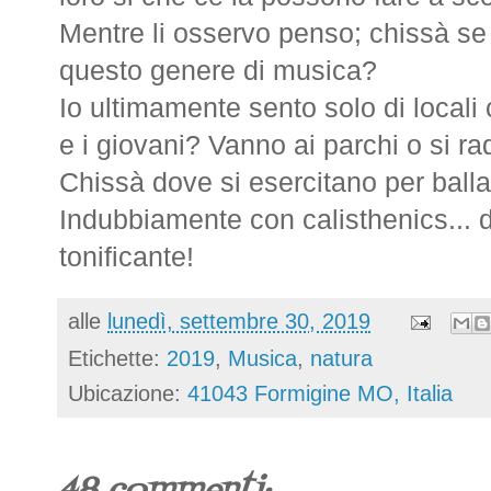
Mentre li osservo penso; chissà se
questo genere di musica?
Io ultimamente sento solo di locali c
e i giovani? Vanno ai parchi o si 
Chissà dove si esercitano per ball
Indubbiamente con calisthenics...
tonificante!
alle
lunedì, settembre 30, 2019
Etichette:
2019
,
Musica
,
natura
Ubicazione:
41043 Formigine MO, Italia
48 commenti: