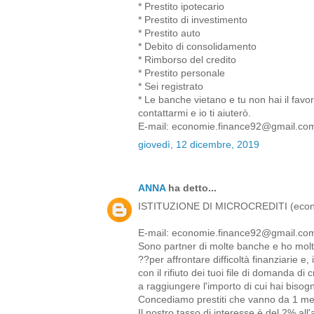
* Prestito ipotecario
* Prestito di investimento
* Prestito auto
* Debito di consolidamento
* Rimborso del credito
* Prestito personale
* Sei registrato
* Le banche vietano e tu non hai il favor
contattarmi e io ti aiuterò.
E-mail: economie.finance92@gmail.co
giovedì, 12 dicembre, 2019
ANNA
ha detto...
ISTITUZIONE DI MICROCREDITI (econ
E-mail: economie.finance92@gmail.co
Sono partner di molte banche e ho molto 
??per affrontare difficoltà finanziarie e,
con il rifiuto dei tuoi file di domanda di 
a raggiungere l'importo di cui hai bisogn
Concediamo prestiti che vanno da 1 me
Il nostro tasso di interesse è del 2% all