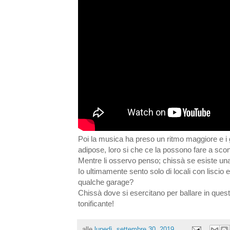
Poi la musica ha preso un ritmo maggiore e i gi
adipose, loro si che ce la possono fare a sconf
Mentre li osservo penso; chissà se esiste un
Io ultimamente sento solo di locali con liscio e
qualche garage?
Chissà dove si esercitano per ballare in que
tonificante!
alle
lunedì, settembre 30, 2019