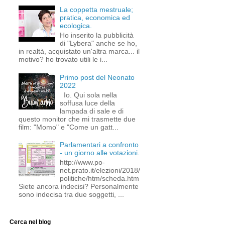
La coppetta mestruale;
pratica, economica ed
ecologica.
Ho inserito la pubblicità
di "Lybera" anche se ho,
in realtà, acquistato un'altra marca... il
motivo? ho trovato utili le i...
Primo post del Neonato
2022
Io. Qui sola nella
soffusa luce della
lampada di sale e di
questo monitor che mi trasmette due
film: "Momo" e "Come un gatt...
Parlamentari a confronto
- un giorno alle votazioni.
http://www.po-
net.prato.it/elezioni/2018/
politiche/htm/scheda.htm
Siete ancora indecisi? Personalmente
sono indecisa tra due soggetti, ...
Cerca nel blog