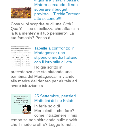
4 giorni a visitar i Sassi di
Matera cercando di non
superare il budget
previsto... TirchiaForever
atto secondo!!!!!
Cosa vuoi scoprire tu di una Città?
Qual'è il tipo di bellezza che affascina
la tua mente? e il tuo pensiero? La
tua fantasia? Penso d...
Tabelle a confronto; in
Madagascar uno
stipendio medio Italiano
con il loro stile di vita.
Ho già scritto in
precedenza che sto aiutando una
bambina del Madagascar inviando
alla madre del denaro per aiutala ad
avere istruzione s...
25 Settembre, pensieri
Mattutini di fine Estate.
In ferie solo di
Mercoledì... che fare?
come intrattenere il mio
tempo se non sbirciando sulle novità
che il modo ci offre? Leggo le noti...