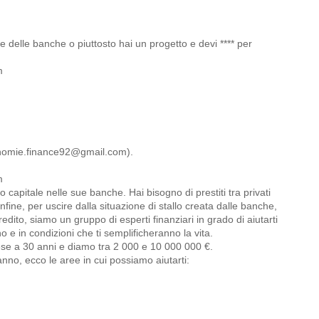
e delle banche o piuttosto hai un progetto e devi **** per
m
omie.finance92@gmail.com).
m
capitale nelle sue banche. Hai bisogno di prestiti tra privati
 infine, per uscire dalla situazione di stallo creata dalle banche,
credito, siamo un gruppo di esperti finanziari in grado di aiutarti
o e in condizioni che ti semplificheranno la vita.
se a 30 anni e diamo tra 2 000 e 10 000 000 €.
'anno, ecco le aree in cui possiamo aiutarti: