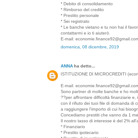
* Debito di consolidamento
* Rimborso del credito
* Prestito personale
* Sei registrato
* Le banche vietano e tu non hai il favor
contattarmi e io ti aiuterò.
E-mail: economie.finance92@gmail.co
domenica, 08 dicembre, 2019
ANNA
ha detto...
ISTITUZIONE DI MICROCREDITI (econ
E-mail: economie.finance92@gmail.co
Sono partner di molte banche e ho molto 
??per affrontare difficoltà finanziarie e,
con il rifiuto dei tuoi file di domanda di 
a raggiungere l'importo di cui hai bisogn
Concediamo prestiti che vanno da 1 me
Il nostro tasso di interesse è del 2% all
* Finanziario
* Prestito ipotecario