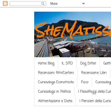
SheMatiss
Home Blog
IL SITO
Dog Sitter
Gatti
Recensioni film/Cartoni
Recensione Libri
Curiosologa Economista
Fisco
Curiosolog
Curiosologa in Politica
I Filosolfeggi della Cu
Alimentazione e Dieta
I Pensieri della Curi