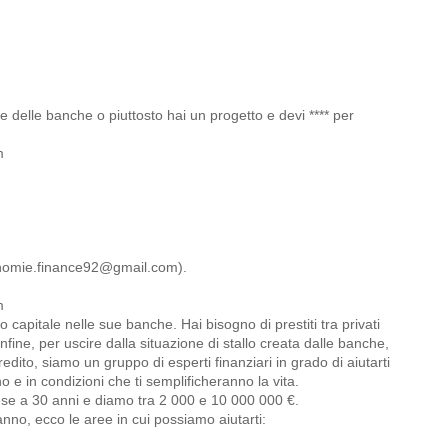
e delle banche o piuttosto hai un progetto e devi **** per
m
omie.finance92@gmail.com).
m
capitale nelle sue banche. Hai bisogno di prestiti tra privati
 infine, per uscire dalla situazione di stallo creata dalle banche,
credito, siamo un gruppo di esperti finanziari in grado di aiutarti
o e in condizioni che ti semplificheranno la vita.
se a 30 anni e diamo tra 2 000 e 10 000 000 €.
'anno, ecco le aree in cui possiamo aiutarti: