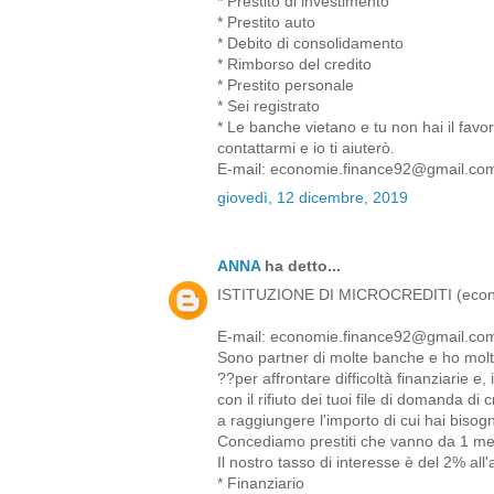
* Prestito di investimento
* Prestito auto
* Debito di consolidamento
* Rimborso del credito
* Prestito personale
* Sei registrato
* Le banche vietano e tu non hai il favor
contattarmi e io ti aiuterò.
E-mail: economie.finance92@gmail.co
giovedì, 12 dicembre, 2019
ANNA
ha detto...
ISTITUZIONE DI MICROCREDITI (econ
E-mail: economie.finance92@gmail.co
Sono partner di molte banche e ho molto 
??per affrontare difficoltà finanziarie e,
con il rifiuto dei tuoi file di domanda di 
a raggiungere l'importo di cui hai bisogn
Concediamo prestiti che vanno da 1 me
Il nostro tasso di interesse è del 2% all
* Finanziario