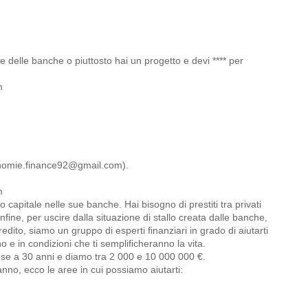
e delle banche o piuttosto hai un progetto e devi **** per
m
omie.finance92@gmail.com).
m
capitale nelle sue banche. Hai bisogno di prestiti tra privati
 infine, per uscire dalla situazione di stallo creata dalle banche,
credito, siamo un gruppo di esperti finanziari in grado di aiutarti
o e in condizioni che ti semplificheranno la vita.
se a 30 anni e diamo tra 2 000 e 10 000 000 €.
'anno, ecco le aree in cui possiamo aiutarti: