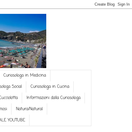
Curiosologa in Medicina
sologa Social
Curiosologa in Cucina
Cucciolotta
Informazioni dalla Curiosologa
mosi
Natura/Natural
NALE YOUTUBE