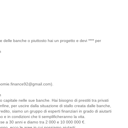
e delle banche o piuttosto hai un progetto e devi **** per
m
omie.finance92@gmail.com).
m
capitale nelle sue banche. Hai bisogno di prestiti tra privati
 infine, per uscire dalla situazione di stallo creata dalle banche,
credito, siamo un gruppo di esperti finanziari in grado di aiutarti
o e in condizioni che ti semplificheranno la vita.
se a 30 anni e diamo tra 2 000 e 10 000 000 €.
'anno, ecco le aree in cui possiamo aiutarti: