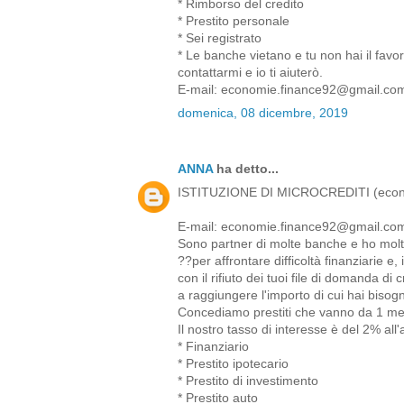
* Rimborso del credito
* Prestito personale
* Sei registrato
* Le banche vietano e tu non hai il favor
contattarmi e io ti aiuterò.
E-mail: economie.finance92@gmail.co
domenica, 08 dicembre, 2019
ANNA
ha detto...
ISTITUZIONE DI MICROCREDITI (econ
E-mail: economie.finance92@gmail.co
Sono partner di molte banche e ho molto 
??per affrontare difficoltà finanziarie e,
con il rifiuto dei tuoi file di domanda di 
a raggiungere l'importo di cui hai bisogn
Concediamo prestiti che vanno da 1 me
Il nostro tasso di interesse è del 2% all
* Finanziario
* Prestito ipotecario
* Prestito di investimento
* Prestito auto