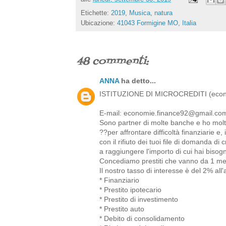
Etichette:
2019
,
Musica
,
natura
Ubicazione:
41043 Formigine MO, Italia
48 commenti:
ANNA
ha detto...
ISTITUZIONE DI MICROCREDITI (econ
E-mail: economie.finance92@gmail.co
Sono partner di molte banche e ho molto 
??per affrontare difficoltà finanziarie e,
con il rifiuto dei tuoi file di domanda di 
a raggiungere l'importo di cui hai bisogn
Concediamo prestiti che vanno da 1 me
Il nostro tasso di interesse è del 2% all
* Finanziario
* Prestito ipotecario
* Prestito di investimento
* Prestito auto
* Debito di consolidamento