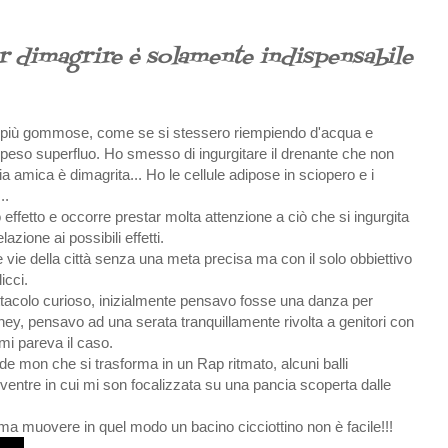
r dimagrire è solamente indispensabile
ose più gommose, come se si stessero riempiendo d'acqua e
di peso superfluo. Ho smesso di ingurgitare il drenante che non
a amica è dimagrita... Ho le cellule adipose in sciopero e i
..
 effetto e occorre prestar molta attenzione a ciò che si ingurgita
azione ai possibili effetti.
vie della città senza una meta precisa ma con il solo obbiettivo
icci.
ttacolo curioso, inizialmente pensavo fosse una danza per
sney, pensavo ad una serata tranquillamente rivolta a genitori con
mi pareva il caso.
a de mon che si trasforma in un Rap ritmato, alcuni balli
ventre in cui mi son focalizzata su una pancia scoperta dalle
 ma muovere in quel modo un bacino cicciottino non è facile!!!