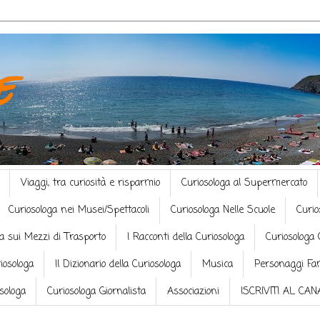
e
Viaggi, tra curiosità e risparmio
Curiosologa al Supermercato
Curiosologa nei Musei/Spettacoli
Curiosologa Nelle Scuole
Curio
a sui Mezzi di Trasporto
I Racconti della Curiosologa
Curiosologa 
riosologa
Il Dizionario della Curiosologa
Musica
Personaggi Fa
osologa
Curiosologa Giornalista
Associazioni
ISCRIVITI AL CA