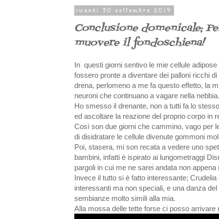
lunedì 30 settembre 2019
Conclusione domenicale; Pe
muovere il fondoschiena!
In questi giorni sentivo le mie cellule adip
fossero pronte a diventare dei palloni ricchi 
drena, perlomeno a me fa questo effetto, la mi
neuroni che continuano a vagare nella nebbia.
Ho smesso il drenante, non a tutti fa lo stesso
ed ascoltare la reazione del proprio corpo in rel
Così son due giorni che cammino, vago per le 
di disidratare le cellule divenute gommoni moll
Poi, stasera, mi son recata a vedere uno spe
bambini, infatti è ispirato ai lungometraggi Di
pargoli in cui me ne sarei andata non appena 
Invece il tutto si è fatto interessante; Crudeli
interessanti ma non speciali, e una danza del 
sembianze molto simili alla mia.
Alla mossa delle tette forse ci posso arrivare