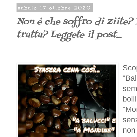
sabato 17 ottobre 2020
Non è che soffro di Ziite? 
tratta? Leggete il post...
Sco
"Bal
semp
boll
"Mon
senz
non 