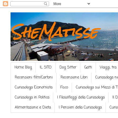
SheMatisse
Home Blog
IL SITO
Dog Sitter
Gatti
Viaggi, tra
Recensioni film/Cartoni
Recensione Libri
Curiosologa n
Curiosologa Economista
Fisco
Curiosologa sui Mezzi di 
Curiosologa in Politica
I Filosolfeggi della Curiosologa
Il 
Alimentazione e Dieta
I Pensieri della Curiosologa
Curio