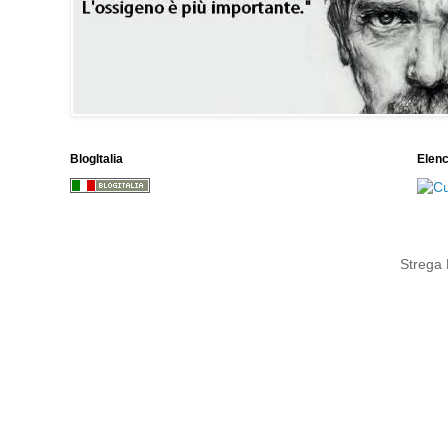
BlogItalia
Elen
Strega